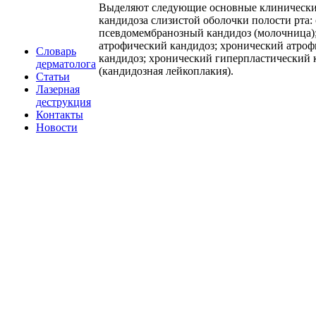
Выделяют следующие основные клиническ
кандидоза слизистой оболочки полости рта:
псевдомембранозный кандидоз (молочница)
атрофический кандидоз; хронический атро
Словарь
кандидоз; хронический гиперпластический 
дерматолога
(кандидозная лейкоплакия).
Статьи
Лазерная
деструкция
Контакты
Новости