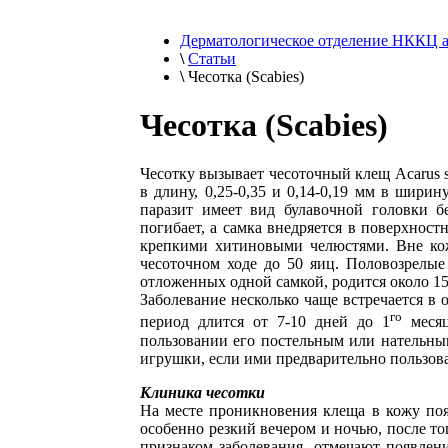
Дерматологическое отделение НККЦ 
\
Статьи
\
Чесотка (Scabies)
Чесотка (Scabies)
Чесотку вызывает чесоточный клещ Acarus sc
в длину, 0,25-0,35 и 0,14-0,19 мм в шир
паразит имеет вид булавочной головки б
погибает, а самка внедряется в поверхнос
крепкими хитиновыми челюстями. Вне кожи
чесоточном ходе до 50 яиц. Половозрелые 
отложенных одной самкой, родится около 15
Заболевание несколько чаще встречается в
го
период длится от 7-10 дней до 1
месяц
пользовании его постельным или нательным
игрушки, если ими предварительно пользова
Клиника чесотки
На месте проникновения клеща в кожу поя
особенно резкий вечером и ночью, после то
признаком заболевания, отмечают появлен