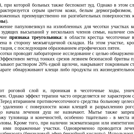
, при которой больных также беспокоит зуд. Однако в этом сл
арактеризуется серым цветом кожи, белым дермографизмом, 
ложенных преимущественно ни разгибательных поверхностях к
оны
).
жение папуловезикул на излюбленных для чесотки участках к
е зудящих высыпаний у нескольких членов семьи, наличие си
ичие
признака треугольника
: в области крестца чесоточные 
лена в сторону межъягодичной складки. На этом участке, к
тация, с последующим образованием атрофических пятен.
сотки проводят лабораторное исследование с целью обнаружени
 Эффективен метод тонких срезов лезвием безопасной бритвы 
атывают раствором 20% едкой щелочи, накрывают покровным с
парате обнаруживают клещи либо продукты их жизнедеятельнос
яют роговой слой и, проникая в чесоточные ходы, уни
ен. Однако эффект терапии часто определяется не характером с
Перед втиранием противочесоточного средства больному целес
му удалению с поверхности кожи клещей и разрыхлению рог
до начала лечения душ не назначают. Мытье также запре
ожу туловища и конечностей, особенно тщательно - в места 
головы. Кроме того, при наличии экзематизации или импетиги
т ими пораженные участки. Одновременно проводится лече
илбензоата (бензиловый эфир бензойной кислоты). Используют