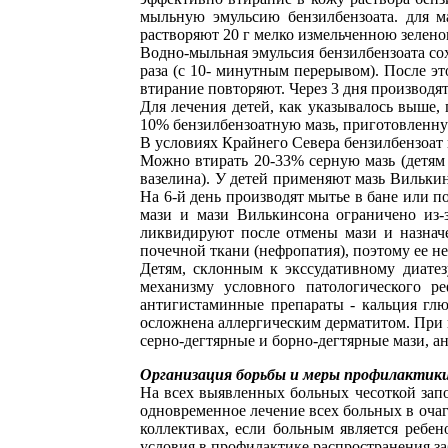
мыльную эмульсию бензилбензоата. для м
растворяют 20 г мелко измельченною зелено
Водно-мыльная эмульсия бензилбензоата со
раза (с 10- минутным перерывом). После эт
втирание повторяют. Через 3 дня производят
Для лечения детей, как указывалось выше,
10% бензилбензоатную мазь, приготовленну
В условиях Крайнего Севера бензилбензоат ц
Можно втирать 20-33% серную мазь (детям 
вазелина). У детей применяют мазь Вилькин
На 6-й день производят мытье в бане или п
мази и мази Вилькинсона ограничено из-з
ликвидируют после отмены мази и назнач
почечной ткани (нефропатия), поэтому ее н
Детям, склонным к экссудативному диатез
механизму условного патологического р
антигистаминные препараты - кальция глюк
осложнена аллергическим дерматитом. При 
серно-дегтярные и борно-дегтярные мази, 
Организация борьбы и меры профилактик
На всех выявленных больных чесоткой зап
одновременное лечение всех больных в очаг
коллективах, если больным является ребе
условия в профилактике распространения за