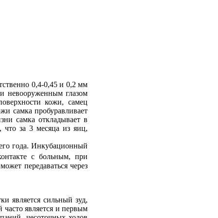
ственно 0,4-0,45 и 0,2 мм
нии невооруженным глазом
поверхности кожи, самец
ожи самка пробуравливает
зни самка откладывает в
 что за 3 месяца из яиц,
сего года. Инкубационный
онтакте с больным, при
может передаваться через
ки является сильный зуд,
й часто является и первым
паний, чесоточных ходов