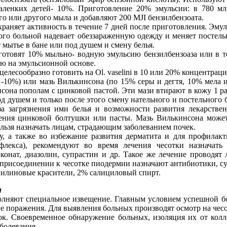
аленких детей- 10%. Приготовление 20% эмульсии: в 780 м
го или другого мыла и добавляют 200 MJI бензилбензоата.
храняет активность в течение 7 дней после приготовления. Эму
ого больной надевает обеззараженную одежду и меняет постель
 мытье в бане или под душем и смену белья.
 готовят 10% мыльно- водную эмульсию бензилбензоаза или в 
ю на эмульсионной основе.
елесообразно готовить на Ol. vaselini в 10 или 20% концентраци
-10%) или мазь Вилькинсона (по 15% серы и дегтя, 10% мела 
сона пополам с цинковой пастой. Эти мази втирают в кожу 1 раз
од душем и только после этого смену нательного и постельного
а загрязнения ими белья и возможности развития лекарствен
ения цинковой болтушки или пасты. Мазь Вилькинсона может
ельзя назначать лицам, страдающим заболеванием почек.
у, а также во избежание развития дерматита и для профилакт
ефлекса), рекомендуют во время лечения чесотки назначат
онат, диазолин, супрастин и др. Такое же лечение проводят 
присоединении к чесотке пиодермии назначают антибиотики, с
анилиновые красители, 2% салициловый спирт.
и
олняют специальное извещение. Главным условием успешной бо
е поражения. Для выявления больных производят осмотр на чесо
нок. Своевременное обнаружение больных, изоляция их от кол
болевания.