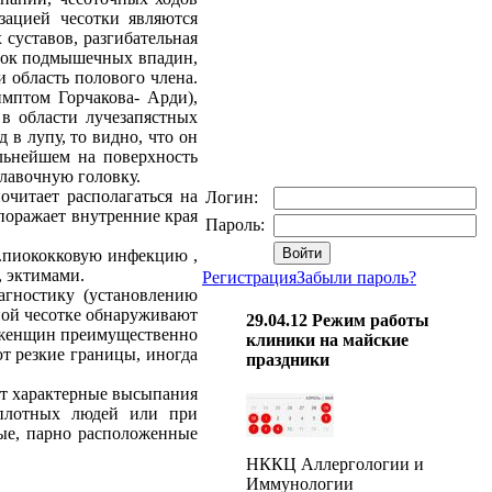
зацией чесотки являются
 суставов, разгибательная
енок подмышечных впадин,
и область полового члена.
мптом Горчакова- Арди),
в области лучезапястных
 в лупу, то видно, что он
льнейшем на поверхность
улавочную головку.
читает располагаться на
Логин:
поражает внутренние края
Пароль:
 .пиококковую инфекцию ,
, эктимами.
Регистрация
Забыли пароль?
иагностику (установлению
ной чесотке обнаруживают
29.04.12
Режим работы
у женщин преимущественно
клиники на майские
ют резкие границы, иногда
праздники
уют характерные высыпания
оплотных людей или при
ые, парно расположенные
НККЦ Аллергологии и
Иммунологии