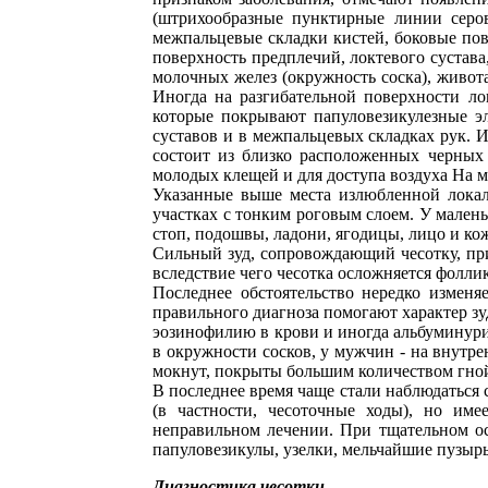
(штрихообразные пунктирные линии серов
межпальцевые складки кистей, боковые пове
поверхность предплечий, локтевого сустав
молочных желез (окружность соска), живота
Иногда на разгибательной поверхности ло
которые покрывают папуловезикулезные э
суставов и в межпальцевых складках рук. Их
состоит из близко расположенных черных 
молодых клещей и для доступа воздуха На м
Указанные выше места излюбленной локали
участках с тонким роговым слоем. У мален
стоп, подошвы, ладони, ягодицы, лицо и ко
Сильный зуд, сопровождающий чесотку, при
вследствие чего чесотка осложняется фолл
Последнее обстоятельство нередко изменя
правильного диагноза помогают характер з
эозинофилию в крови и иногда альбуминур
в окружности сосков, у мужчин - на внутре
мокнут, покрыты большим количеством гной
В последнее время чаще стали наблюдаться с
(в частности, чесоточные ходы), но им
неправильном лечении. При тщательном ос
папуловезикулы, узелки, мельчайшие пузыр
Диагностика чесотки