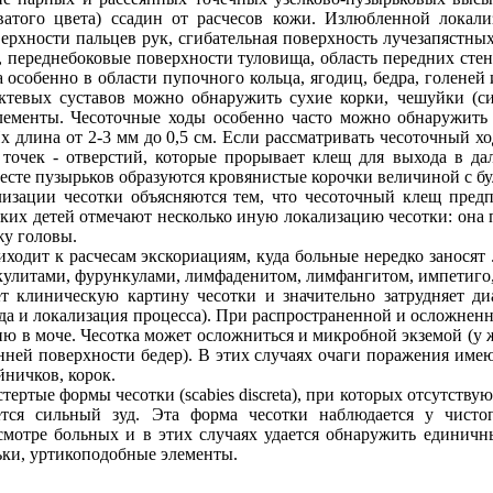
атого цвета) ссадин от расчесов кожи. Излюбленной локали
рхности пальцев рук, сгибательная поверхность лучезапястных
а, переднебоковые поверхности туловища, область передних ст
 особенно в области пупочного кольца, ягодиц, бедра, голеней 
ктевых суставов можно обнаружить сухие корки, чешуйки (си
лементы. Чесоточные ходы особенно часто можно обнаружить 
 длина от 2-3 мм до 0,5 см. Если рассматривать чесоточный ход
точек - отверстий, которые прорывает клещ для выхода в да
есте пузырьков образуются кровянистые корочки величиной с б
зации чесотки объясняются тем, что чесоточный клещ предпо
ьких детей отмечают несколько иную локализацию чесотки: она 
жу головы.
ходит к расчесам экскориациям, куда больные нередко заносят
икулитами, фурункулами, лимфаденитом, лимфангитом, импетиго
ет клиническую картину чесотки и значительно затрудняет д
уда и локализация процесса). При распространенной и осложнен
ию в моче. Чесотка может осложниться и микробной экземой (
нней поверхности бедер). В этих случаях очаги поражения име
ничков, корок.
тертые формы чесотки (scabies discreta), при которых отсутств
еется сильный зуд. Эта форма чесотки наблюдается у чист
мотре больных и в этих случаях удается обнаружить единичн
ьки, уртикоподобные элементы.