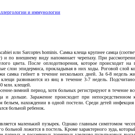
аллергологии и иммунологии
abiei или Sarcoptes hominis. Самка клеща крупнее самца (соответ
ину) и по внешнему виду напоминает черепаху. При рассмотре
елого цвета. После оплодотворения, которое происходит на 
тные слои эпидермиса, прокладывая в них ходы. Роговой слой к
 самка гибнет в течение нескольких дней. За 6-8 недель жи
клещи развиваются из яиц в течение 3-7 недель. Подсчитано,
0 млн. клещей.
 осенне-зимний период, хотя больных регистрируют в течение в
а и дольше. Заражение происходит при непосредственном к
 бельем, нахождении в одной постели. Среди детей инфекция 
лся больной ребенок.
вляется маленький пузырек. Однако главным симптомом чесот
го больной ложится в постель. Кроме характерного зуда, которы
ие парных и рассеянных точечных узелково-пузырьковых высы