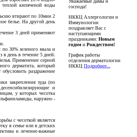
Уважаемые дамы и
л теплой кипяченой воды
господа!
льсию втирают по 10мин 2
НККЦ Аллергологии и
ное белье. На другой день
Иммунологии
поздравляет Вас с
течение 3 дней применяют
наступающими
праздниками:
Новым
и.
годом
и
Рождеством!
и по 30% зеленого мыла и
 в день в течение 5 дней.
График работы
 белья. Применение серной
отделения дерматологии
ного дерматита, который
НККЦ
Подробнее...
 обусловить раздражение
ики закрепления зуда (по
ь десенсибилизирующие и
лицам, у которых чесотка
ульфаниламиды, наружно -
рьбы с чесоткой является
тку в семье или в детских
лектива и лечение-важные