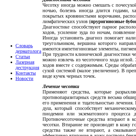
Чесотку иногда можно смешать с почесухой
ночью, болезнь иногда длится годами, х
покрытых кровянистыми корочками, распо
лимфатических узлов (
пруригинозные буб
Диагностике способствуют парное располо
ходов, усиление зуда по ночам, появлени
Иногда установить диагноз помогает нал
треугольником, вершина которого направ
Словарь
имеются импетигинозные элементы, пигмен
дерматолога
При трудности клинической диагностики че
Статьи
можно извлечь из чесоточного хода иглой.
Лазерная
ходов вместе с содержимым. Среды обраб
деструкция
сухой системой (малое увеличение). В пре
Контакты
виде кучек черных точек.
Новости
Лечение чесотки
Применяют средства, которые разрыхл
противопаразитарных средств весьма обшир
его применения и тщательностью лечения. 
душ, который способствует механическо
пиодемии или экзематозного процесса 
Противочесоточные средства втирают в к
чесотки. Втирание не производят в кожу 
средства также не втирают, а смазываю
эффективно втирание в кожу раствора бенз