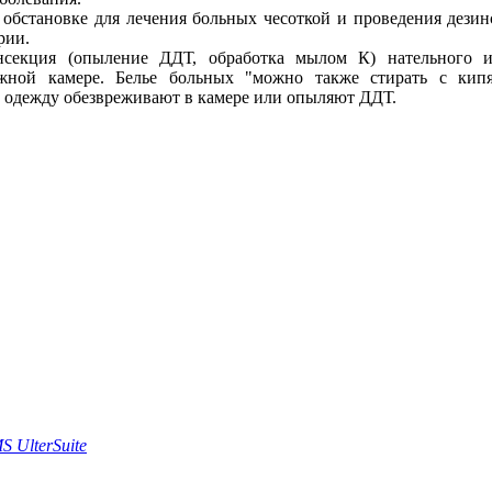
обстановке для лечения больных чесоткой и проведения дези
рии.
нсекция (опыление ДДТ, обработка мылом К) нательного и
жной камере. Белье больных "можно также стирать с ки
одежду обезвреживают в камере или опыляют ДДТ.
 UlterSuite