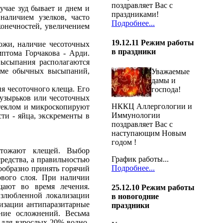
поздравляет Вас с
учае зуд бывает и днем и
праздниками!
наличием узелков, часто
Подробнее...
онечностей, увеличением
19.12.11
Режим работы
ожи, наличие чесоточных
в праздники
мптома Горчакова - Арди.
высыпания располагаются
роме обычных высыпаний,
Уважаемые
дамы и
я чесоточного клеща. Его
господа!
пузырьков или чесоточных
НККЦ Аллергологии и
теклом и микроскопируют
Иммунологии
ти - яйца, экскременты в
поздравляет Вас с
наступающим Новым
годом !
чтожают клещей. Выбор
График работы...
редства, а правильностью
Подробнее...
ообразно принять горячий
ового слоя. При наличии
щают во время лечения.
25.12.10
Режим работы
излюбленной локализации
в новогодние
низации антипаразитарные
праздники
ние осложнений. Весьма
 для взрослых 20% водно-