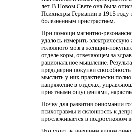
лет. В Новом Свете она была описа
Психиатры Германии в 1915 году
болезненным пристрастием.
При помощи магнитно-резонансн
удалось измерить электрическую 
головного мозга женщин-покупате
отделе коры, отвечающем за здра
рациональное мышление. Результат
преддверии покупки способность 
мыслить у них практически полнос
напряжение в отделах, управляю
приятными ощущениями, нарастает
Почву для развития ониомании го
психотравмы и склонность к депр
прослеживается в подростковом в
Что стоит за внешним лицом они