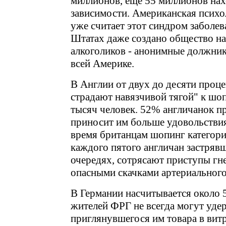
миллионов, еще 55 миллионов нах
зависимости. Американская психо
уже считает этот синдром заболе
Штатах даже создано общество н
алкоголиков - анонимные должник
всей Америке.
В Англии от двух до десяти проц
страдают навязчивой тягой" к шоп
тысяч человек. 52% англичанок п
приносит им больше удовольствия,
время британцам шопинг категори
каждого пятого англичан застряв
очередях, сотрясают приступы г
опасными скачками артериального
В Германии насчитывается около
жителей ФРГ не всегда могут уде
приглянувшегося им товара в витр