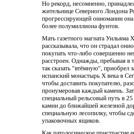
Но рекорд, несомненно, принадле
жительнице Северного Лондона Рос
прогрессирующей ониомании она 
более полумиллиона фунтов.
Мать газетного магната Уильяма Х
рассказывала, что он страдал они
покупать что-либо совершенно не
расстроен. Однажды, пребывая в т
так сказать "втёмную", приобрел 
испанский монастырь Х века в Се
чтобы доставить покупателю, раз
пронумеровав каждый камень. За
специальный рельсовый путь в 25
камни до ближайшей железной до
специальную лесопилку, чтобы сд
упаковочных ящиков.
Как патологическое пристрастие е