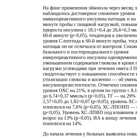
На фоне применения эйконола через месяц 
наблюдалось достоверное снижение уровня
иммунореактивного инсулина натощак и на 
минуте пробы с пищевой нагрузкой, повыш
прироста инсулина с 18,1+0,4 до 26,6+0,3 мк
60-й минуте (р<0,05), тенденция к увеличе
уровня С-пептида к 60-й минуте пробы, тогд
натощак он не отличался от контроля. Сниж
базального и постпрондиального уровня
иммунореактивного инсулина одновременно
уменьшением содержания глюкозы в крови 
нагрузки углеводами при лечении омега-3
свидетельствует о повышении способности 
утилизации глюкозы и косвенно — об умен
инсулинорезистентности. Отмечено снижен
уровня ОХС на 21%, в целом по группе с 8,
до 6,74+0,37 ммоль/л (р<0,05), ТГ — на 29% 
2,57+0,05 до 1,82+0,07 (р<0,05), уровень 
понизился на 7,6% (р<0,05), ХС-ЛПОНП — 
(р<0,05). Уровень ХС-ЛПВП под влиянием 
возрос на 13% (р<0,05). ИА к концу лечения
понизился на 14%.
До начала лечения у больных выявлена по