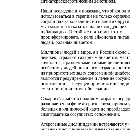
антиатеросклеротическим действием.
Наши исследования показали, что эйконол 
использоваться в терапии не только сердечн
сосудистых заболеваний, но и многих других
мы сможем рассказать в наших следующих
публикациях. В этой же статье мы хотим
проинформировать о роли эйконола в пита
людей, больных диабетом.
Миллионы людей в мире, а в России около 1
человек, страдают сахарным диабетом. Част
сочетается с различными типами дислипиде
особенно у людей пожилого возраста, поэто
из приоритетных задач современной диабет
являются предупреждение и лечение сосуди
осложнений — ведущей причины инвалиди
смертности при этом заболевании.
Сахарный диабет в пожилом возрасте неред
развивается на фоне атеросклероза, причем 
больных в клинической картине преобладае
симптоматика сосудистых осложнений.
Атерогенные дислипидемии встречаются у 
больных инсулинонезависимым сахарным д