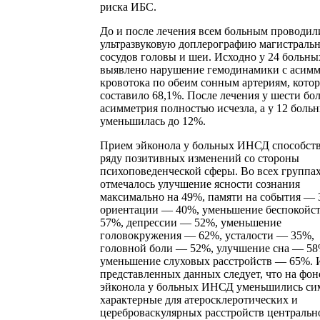
риска ИБС.
До и после лечения всем больным проводил
ультразвуковую доплерографию магистраль
сосудов головы и шеи. Исходно у 24 больны
выявлено нарушение гемодинамики с асим
кровотока по обеим сонным артериям, котор
составило 68,1%. После лечения у шести бо
асимметрия полностью исчезла, а у 12 боль
уменьшилась до 12%.
Прием эйконола у больных ИНСД способст
ряду позитивных изменений со стороны
психоповеденческой сферы. Во всех группа
отмечалось улучшение ясности сознания
максимально на 49%, памяти на события — 
ориентации — 40%, уменьшение беспокойс
57%, депрессии — 52%, уменьшение
головокружения — 62%, усталости — 35%,
головной боли — 52%, улучшение сна — 58
уменьшение слуховых расстройств — 65%. 
представленных данных следует, что на фон
эйконола у больных ИНСД уменьшились си
характерные для атеросклеротических и
цереброваскулярных расстройств центральн