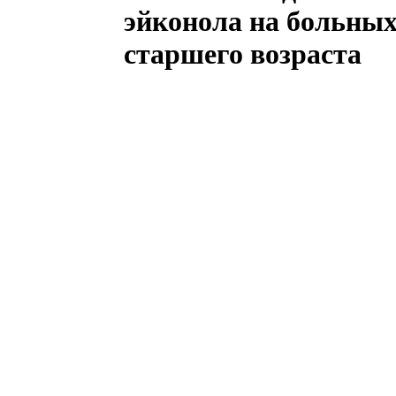
эйконола на больны
старшего возраста