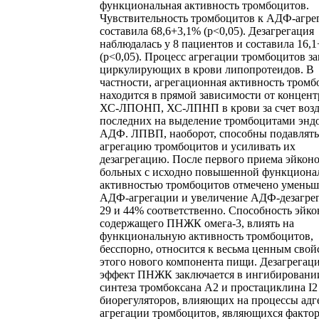
функциональная активность тромбоцитов.
Чувствительность тромбоцитов к АДФ-агре
составила 68,6+3,1% (р<0,05). Дезагрегация
наблюдалась у 8 пациентов и составила 16,
(р<0,05). Процесс агрегации тромбоцитов за
циркулирующих в крови липопротеидов. В
частности, агрегационная активность тромб
находится в прямой зависимости от концен
ХС-ЛПОНП, ХС-ЛПНП в крови за счет возд
последних на выделение тромбоцитами энд
АДФ. ЛПВП, наоборот, способны подавлять
агрегацию тромбоцитов и усиливать их
дезагрегацию. После первого приема эйконо
больных с исходно повышенной функциона
активностью тромбоцитов отмечено умень
АДФ-агрегации и увеличение АДФ-дезагре
29 и 44% соответственно. Способность эйко
содержащего ПНЖК омега-3, влиять на
функциональную активность тромбоцитов,
бесспорно, относится к весьма ценным свой
этого нового компонента пищи. Дезагрега
эффект ПНЖК заключается в ингибировани
синтеза тромбоксана А2 и простациклина I
биорегуляторов, влияющих на процессы адг
агрегации тромбоцитов, являющихся факто