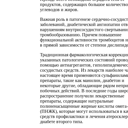
продуктов, содержащих большое количество
углеводов и жиров.
Важная роль в патогенезе сердечно-сосудис
заболеваний, диабетической ангиопатии отв
нарушениям внутрисосудистого свертывани
тромбообразованию. Причем повышение
функциональной активности тромбоцитов н
в прямой зависимости от степени дислипид
Традиционная фармакологическая коррекци
указанных патологических состояний прово
помощью антиагрегантов, гиполипидемичес
сосудистых средств. Из лекарств наиболее ч
настоящее время применяются сульфанила
препараты, такие как манилин, диабетон и
некоторые другие, обладающие рядом непр
побочных действий. В последние годы шир
распространение получили лекарственные
препараты, содержащие натуральные
полиненасыщенные жирные кислоты омега-
(ПНЖК), которые могут использоваться в ка
средств профилактики и лечения атеросклер
диабете второго типа.