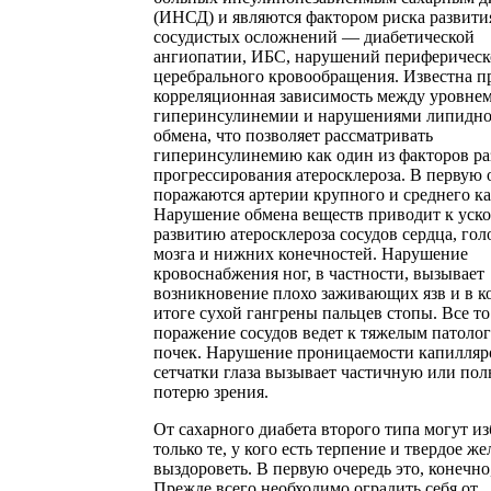
(ИНСД) и являются фактором риска развити
сосудистых осложнений — диабетической
ангиопатии, ИБС, нарушений периферическ
церебрального кровообращения. Известна п
корреляционная зависимость между уровне
гиперинсулинемии и нарушениями липидно
обмена, что позволяет рассматривать
гиперинсулинемию как один из факторов ра
прогрессирования атеросклероза. В первую 
поражаются артерии крупного и среднего ка
Нарушение обмена веществ приводит к уск
развитию атеросклероза сосудов сердца, гол
мозга и нижних конечностей. Нарушение
кровоснабжения ног, в частности, вызывает
возникновение плохо заживающих язв и в 
итоге сухой гангрены пальцев стопы. Все то
поражение сосудов ведет к тяжелым патоло
почек. Нарушение проницаемости капилляр
сетчатки глаза вызывает частичную или по
потерю зрения.
От сахарного диабета второго типа могут из
только те, у кого есть терпение и твердое ж
выздороветь. В первую очередь это, конечно,
Прежде всего необходимо оградить себя от