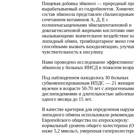
Пищевая добавка эйконол — природный про
вырабатываемый из гидробионтов. Химиче
состав эйконола представлен сбалансирова
сочетанием витаминов А, Д, Е с
полиненасыщенными эйкозапентаеновой и
докозагексаеновой жирными кислотами омег
оказывающими значительное воздействие н
липидный обмен, тромбоцитарное звено гем
способными вызвать вазодилятацию, улучш
чувствительность к инсулину.
Нами проведено исследование эффективнос
эйконола у больных ИНСД в пожилом возра
Под наблюдением находилось 30 больных
субкомпенсированным ИПДС — 21 женщин
мужчин в возрасте 50-70 лет с атерогенным
дислипидемиями и длительностью заболева
одного месяца до 15 лет.
В качестве критерия для определения нару
липидного обмена использовали рекоменда
Европейского общества по атеросклерозу:
нормальный уровень общего холестерина (
ниже 5,2 ммоль/л, умеренная гиперхолестер