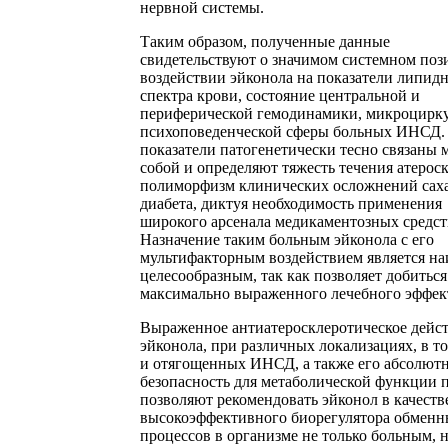
нервной системы.
Таким образом, полученные данные
свидетельствуют о значимом системном по
воздействии эйконола на показатели липид
спектра крови, состояние центральной и
периферической гемодинамики, микроцирк
психоповеденческой сферы больных ИНСД. 
показатели патогенетически тесно связаны 
собой и определяют тяжесть течения атероск
полиморфизм клинических осложнений сах
диабета, диктуя необходимость применения
широкого арсенала медикаментозных средст
Назначение таким больным эйконола с его
мультифакторным воздействием является на
целесообразным, так как позволяет добиться
максимально выраженного лечебного эффек
Выраженное антиатеросклеротическое дейс
эйконола, при различных локализациях, в т
и отягощенных ИНСД, а также его абсолют
безопасность для метаболической функции 
позволяют рекомендовать эйконол в качеств
высокоэффективного биорегулятора обмен
процессов в организме не только больным, н