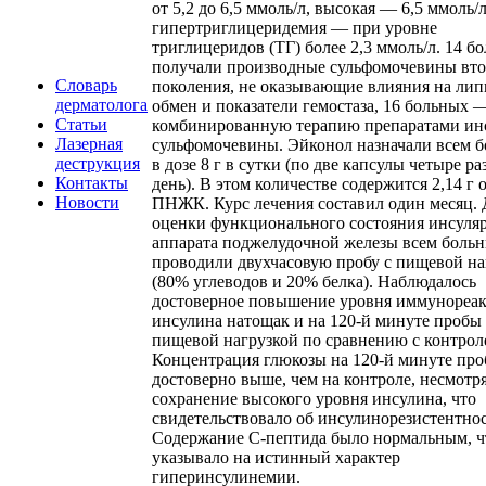
от 5,2 до 6,5 ммоль/л, высокая — 6,5 ммоль/л
гипертриглицеридемия — при уровне
триглицеридов (ТГ) более 2,3 ммоль/л. 14 б
получали производные сульфомочевины вто
Словарь
поколения, не оказывающие влияния на ли
дерматолога
обмен и показатели гемостаза, 16 больных 
Статьи
комбинированную терапию препаратами ин
Лазерная
сульфомочевины. Эйконол назначали всем 
деструкция
в дозе 8 г в сутки (по две капсулы четыре ра
Контакты
день). В этом количестве содержится 2,14 г 
Новости
ПНЖК. Курс лечения составил один месяц. 
оценки функционального состояния инсуля
аппарата поджелудочной железы всем боль
проводили двухчасовую пробу с пищевой на
(80% углеводов и 20% белка). Наблюдалось
достоверное повышение уровня иммунореа
инсулина натощак и на 120-й минуте пробы 
пищевой нагрузкой по сравнению с контрол
Концентрация глюкозы на 120-й минуте пр
достоверно выше, чем на контроле, несмотря
сохранение высокого уровня инсулина, что
свидетельствовало об инсулинорезистентнос
Содержание С-пептида было нормальным, ч
указывало на истинный характер
гиперинсулинемии.