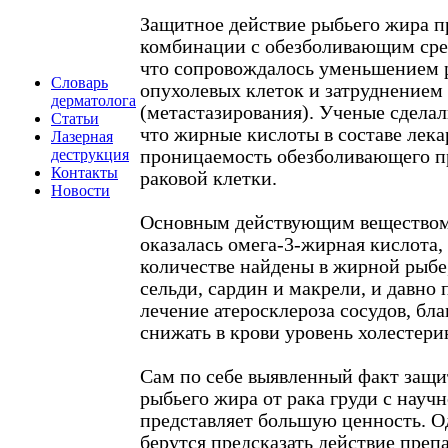
Защитное действие рыбьего жира п
комбинации с обезболивающим сре
что сопровождалось уменьшением 
Словарь
опухолевых клеток и затруднением
дерматолога
(метастазирования). Ученые сдела
Статьи
что жирные кислоты в составе лек
Лазерная
деструкция
проницаемость обезболивающего п
Контакты
раковой клетки.
Новости
Основным действующим веществом
оказалась омега-3-жирная кислота,
количестве найдены в жирной рыбе,
сельди, сардин и макрели, и давно
лечение атеросклероза сосудов, бл
снижать в крови уровень холестери
Сам по себе выявленный факт защи
рыбьего жира от рака груди с науч
представляет большую ценность. О
берутся предсказать действие преп