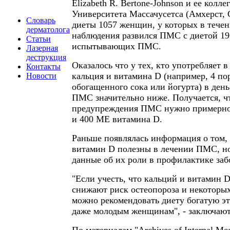
Elizabeth R. Bertone-Johnson и ее колле
Университета Массачусетса (Амхерст,
Словарь
диеты 1057 женщин, у которых в течен
дерматолога
наблюдения развился ПМС с диетой 1
Статьи
испытывающих ПМС.
Лазерная
деструкция
Оказалось что у тех, кто употребляет 
Контакты
кальция и витамина D (например, 4 по
Новости
обогащенного сока или йогурта) в день
ПМС значительно ниже. Получается, ч
предупреждения ПМС нужно примерно 
и 400 МЕ витамина D.
Раньше появлялась информация о том, 
витамин D полезны в лечении ПМС, но
данные об их роли в профилактике заб
"Если учесть, что кальций и витамин D
снижают риск остеопороза и некоторых
можно рекомендовать диету богатую э
даже молодым женщинам", - заключают