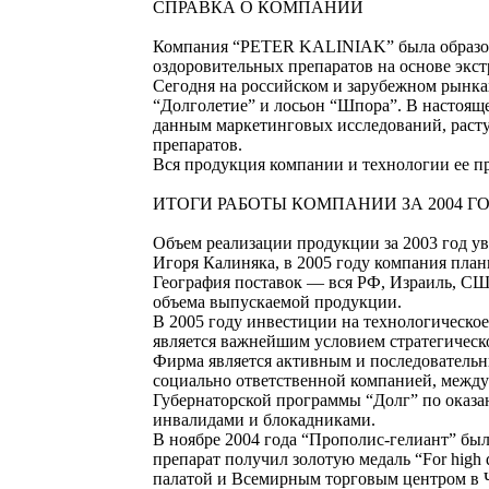
СПРАВКА О КОМПАНИИ
Компания “PETER KALINIAK” была образован
оздоровительных препаратов на основе экст
Сегодня на российском и зарубежном рынках
“Долголетие” и лосьон “Шпора”. В настоящ
данным маркетинговых исследований, раст
препаратов.
Вся продукция компании и технологии ее 
ИТОГИ РАБОТЫ КОМПАНИИ ЗА 2004 Г
Объем реализации продукции за 2003 год ув
Игоря Калиняка, в 2005 году компания план
География поставок — вся РФ, Израиль, США
объема выпускаемой продукции.
В 2005 году инвестиции на технологическое
является важнейшим условием стратегическ
Фирма является активным и последовательны
социально ответственной компанией, междун
Губернаторской программы “Долг” по оказ
инвалидами и блокадниками.
В ноябре 2004 года “Прополис-гелиант” был
препарат получил золотую медаль “For high
палатой и Всемирным торговым центром в Ч