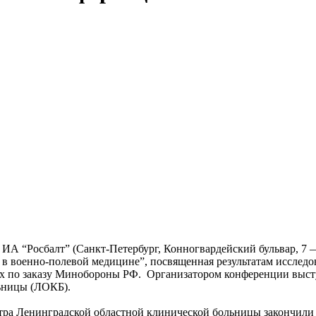
е ИА “Росбалт” (Санкт-Петербург, Конногвардейский бульвар, 7 
 в военно-полевой медицине”, посвященная результатам исслед
ых по заказу Минобороны РФ. Организатором конференции вы
ьницы (ЛОКБ).
тра Ленинградской областной клинической больницы закончили