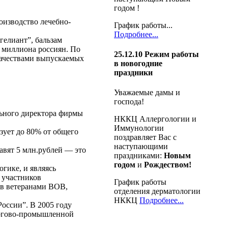
годом !
оизводство лечебно-
График работы...
Подробнее...
гелиант”, бальзам
 миллиона россиян. По
25.12.10
Режим работы
качествами выпускаемых
в новогодние
праздники
Уважаемые дамы и
господа!
льного директора фирмы
НККЦ Аллергологии и
Иммунологии
зует до 80% от общего
поздравляет Вас с
наступающими
авят 5 млн.рублей — это
праздниками:
Новым
годом
и
Рождеством!
гике, и являясь
 участников
График работы
ов ветеранами ВОВ,
отделения дерматологии
НККЦ
Подробнее...
России”. В 2005 году
торгово-промышленной