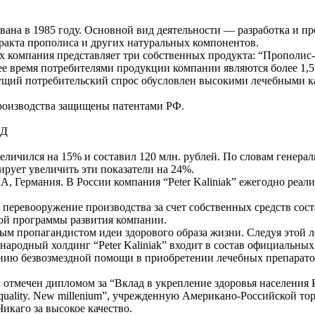
а в 1985 году. Основной вид деятельности — разработка и пр
ракта прополиса и других натуральных компонентов.
 компания представляет три собственных продукта: “Прополис-
ее время потребителями продукции компании являются более 1,5
ущий потребительский спрос обусловлен высокими лечебными 
производства защищены патентами РФ.
ОД
еличился на 15% и составил 120 млн. рублей. По словам генера
ирует увеличить эти показатели на 24%.
, Германия. В России компания “Peter Kaliniak” ежегодно реали
 перевооружение производства за счет собственных средств сост
ой программы развития компании.
м пропагандистом идеи здорового образа жизни. Следуя этой ло
ародный холдинг “Peter Kaliniak” входит в состав официальных
анию безвозмездной помощи в приобретении лечебных препарат
 отмечен дипломом за “Вклад в укрепление здоровья населения 
 quality. New millenium”, учрежденную Американо-Российской 
икаго за высокое качество.