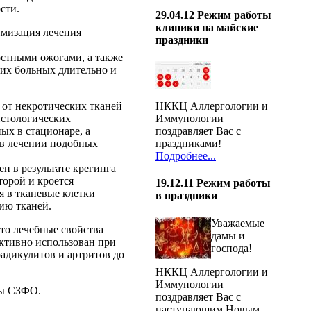
сти.
29.04.12
Режим работы
клиники на майские
мизация лечения
праздники
остными ожогами, а также
их больных длительно и
НККЦ Аллергологии и
 от некротических тканей
Иммунологии
истологических
поздравляет Вас с
ых в стационаре, а
праздниками!
 в лечении подобных
Подробнее...
н в результате крегинга
торой и кроется
19.12.11
Режим работы
я в тканевые клетки
в праздники
ию тканей.
Уважаемые
то лечебные свойства
дамы и
ктивно использован при
господа!
адикулитов и артритов до
НККЦ Аллергологии и
Иммунологии
цы СЗФО.
поздравляет Вас с
наступающим Новым