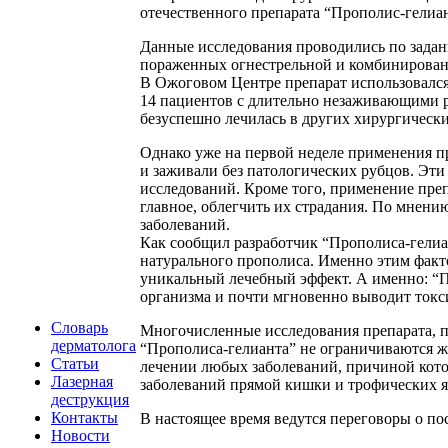
отечественного препарата “Прополис-гелиан
Данные исследования проводились по зад
пораженных огнестрельной и комбинирован
В Ожоговом Центре препарат использовался
14 пациентов с длительно незаживающими р
безуспешно лечилась в других хирургически
Однако уже на первой неделе применения п
и заживали без патологических рубцов. Эт
исследований. Кроме того, применение преп
главное, облегчить их страдания. По мнен
заболеваний.
Как сообщил разработчик “Прополиса-гелиа
натурального прополиса. Именно этим факто
уникальный лечебный эффект. А именно: “Пр
организма и почти мгновенно выводит токс
Словарь
Многочисленные исследования препарата, пр
дерматолога
“Прополиса-гелианта” не ограничиваются ж
Статьи
лечении любых заболеваний, причиной кото
Лазерная
заболеваний прямой кишки и трофических я
деструкция
Контакты
В настоящее время ведутся переговоры о п
Новости