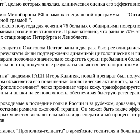
т”, целью которых являлась клиническая оценка его эффективно
анию Минобороны РФ в рамках специальной программы — “Опти
ной травмой ”.
 около полугода для лечения 76 больных с обширными поверхн
анами различной этиологии. Примечательно, что раньше 70% эт
х стационарах Петербурга и Ленобласти.
репарата в Ожоговом Центре раны в два раза быстрее очищались
и результаты были подтверждены динамикой цитологических и г
арата позволило значительно сократить сроки пребывания больн
ию экспертов, полученные результаты являются революционными
нта” академик РАЕН Игорь Калиняк, новый препарат был получе
м объясняется его повышенная биологическая активность, за ко
ополис-гелиант” легко проникает через кожу, трансформируетс
ины и шлаки на ее поверхность, обеспечивая быструю регенерац
оводимые в последние годы в России и за рубежом, доказали, ч
есткими рамками ожоговой терапии. Он может быть также эффе
рых является воспалительный или дегенеративный процесс: от р
зв.
оставках “Прополиса-гелианта” в армейские госпиталя и больни