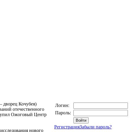
— дворец Кочубея)
Логин:
ований отечественного
Пароль:
ступил Ожоговый Центр
Регистрация
Забыли пароль?
 исследования нового