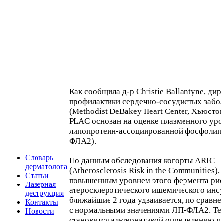
Как сообщила д-р Christie Ballantyne, ди
профилактики сердечно-сосудистых забо
(Methodist DeBakey Heart Center, Хьюстон
PLAC основан на оценке плазменного ур
липопротеин-ассоциированной фосфолип
ФЛА2).
Словарь
По данным обследования когорты ARIC
дерматолога
(Atherosclerosis Risk in the Communities),
Статьи
повышенным уровнем этого фермента ри
Лазерная
атеросклеротического ишемического инсу
деструкция
ближайшие 2 года удваивается, по сравн
Контакты
с нормальными значениями ЛП-ФЛА2. Т
Новости
становится альтернативой определению 