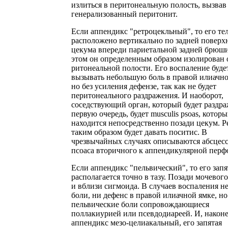
излиться в перитонеальную полость, вызвав
генерализованный перитонит.
Если аппендикс "ретроцекльный", то его те
расположено вертикально по задней поверх
цекума впереди париетальной задней брюш
этом он определенным образом изолирован о
ритонеальной полости. Его воспаление буде
вызывать небольшую боль в правой илиачно
но без усиления дефензе, так как не будет
перитонеального раздражения. И наоборот,
соседствующий орган, который будет раздра
первую очередь, будет musculis psoas, котор
находится непосредственно позади цекум. Р
таким образом будет давать поситис. В
чрезвычайных случаях описываются абсцес
псоаса вторичного к аппендикулярной перф
Если аппендикс "пельвический", то его запя
располагается точно в тазу. Позади мочевог
и вблизи сигмоида. В случаев воспаления н
боли, ни дефенс в правой илиачной ямке, но
пельвические боли сопровождающиеся
поллакиурией или псевдодиареей. И, наконе
аппендикс мезо-целиакальный, его запятая