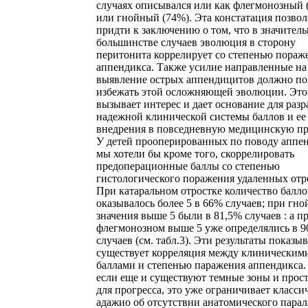
случаях описывался или как флегмонозный 
или гнойный (74%). Эта констатация позвол
придти к заключению о том, что в значител
большинстве случаев эволюция в сторону
перитонита коррелирует со степенью пораж
аппендикса. Также усилие направленные на
выявление острых аппендицитов должно п
избежать этой осложняющей эволюции. Это
вызывает интерес и дает основание для разр
надежной клинической системы баллов и ее
внедрения в повседневную медицинскую пр
У детей прооперированных по поводу аппе
мы хотели бы кроме того, скоррелировать
предоперационные баллы со степенью
гистологического поражения удаленных отр
При катаральном отростке количество балло
оказывалось более 5 в 66% случаев; при гн
значения выше 5 были в 81,5% случаев : а п
флегмонозном выше 5 уже определялись в 9
случаев (см. табл.3). Эти результаты показыв
существует корреляция между клиническим
баллами и степенью паражения аппендикса.
если еще и существуют темные зоны и прос
для прогресса, это уже ограничивает класси
адажио об отсутствии анатомического пара