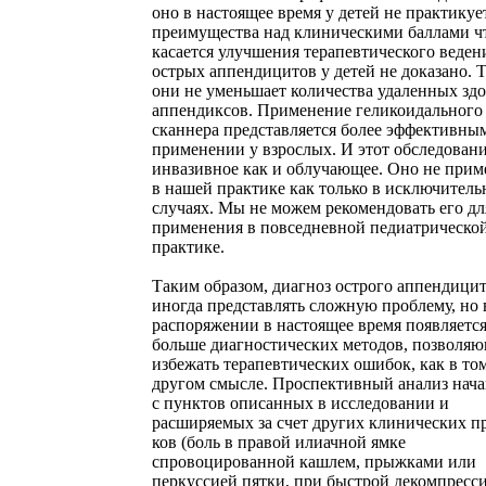
оно в настоящее время у детей не практикуе
преимущества над клиническими баллами ч
касается улучшения терапевтического веден
острых аппендицитов у детей не доказано. 
они не уменьшает количества удаленных зд
аппендиксов. Применение геликоидального
сканнера представляется более эффективны
применении у взрослых. И этот обследован
инвазивное как и облучающее. Оно не прим
в нашей практике как только в исключител
случаях. Мы не можем рекомендовать его дл
применения в повседневной педиатрическо
практике.
Таким образом, диагноз острого аппендици
иногда представлять сложную проблему, но
распоряжении в настоящее время появляется
больше диагностических методов, позволя
избежать терапевтических ошибок, как в том
другом смысле. Проспективный анализ нач
с пунктов описанных в исследовании и
расширяемых за счет других клинических п
ков (боль в правой илиачной ямке
спровоцированной кашлем, прыжками или
перкуссией пятки, при быстрой декомпресс