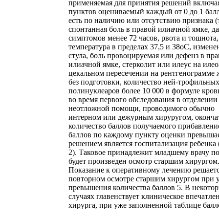
применяемая для принятия решений включа
пунктов оцениваемый каждый от 0 до 1 балл
есть по наличию или отсутствию признака (т
спонтанная боль в правой илиачной ямке, д
симптомов менее 72 часов, рвота и тошнота,
температура в пределах 37,5 и 38оС, измене
стула, боль провоцируемая или дефенз в пр
илиачной ямке, стерколит или илеус на илео
цекальном пересечении на рентгенограмме 
без подготовки, количество ней-трофильны
полинуклеаров более 10 000 в формуле кров
во время первого обследования в отделении
неотложной помощи, проводимого обычно
интерном или дежурным хируругом, оконча
количество баллов получаемого прибавлени
баллов по каждому пункту оценки превышае
решением является госпитализация ребенка 
2). Таковое принадлежит младшему врачу по
будет произведен осмотр старшим хирургом
Показание к оперативному лечению решает
повторном осмотре старшим хирургом при 
превышения количества баллов 5. В некото
случаях главенствует клиническое впечатле
хирурга, при уже заполненной таблице балл