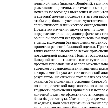
илиачной ямки (признак Blumberg), величин
реактивного протеина, систематическое пр
мочевых полосок для выявления лейкоцитов
и ацетона) должен последовать за этой рабо
чтобы еще больше увеличить чувствительно
специфичность клинического обследования.
Предметом изучения также станет лучшее
определение влияние радиографических ста
брюшной полости без предварительной под
в целях вхождения без нарушения ее ценнос
принятии решений балловой оценки. Прост
таких баллов позволяет ее легкое применени
повседневной практике. Подсчет осуществля
бинарной основе (наличие или отсутствие п
простым прибавлением баллов максимально
всяческого уравновешивания значения призн
который мог бы указать статистический ана
результатов. Фактически этот анализ без со
оказался бы полезным в усилении балловой
по ее теоретической надежности, но из-за св
трудности применения привел бы к потере 
конечной цели : ее эффективность, говоря пр
была бы достигнута. Уже на стадии где мы
находимся, наш опыт применения таких сл
для принятия решения балловых оценок в