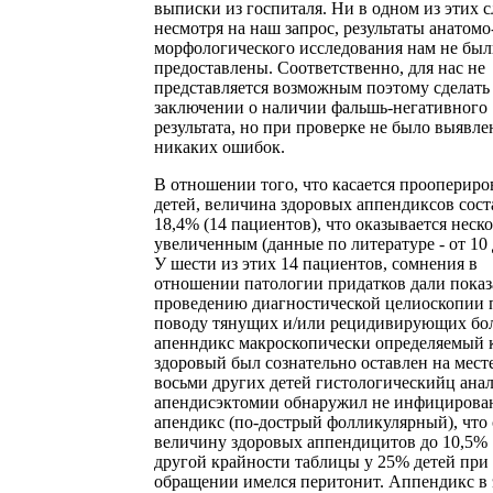
выписки из госпиталя. Ни в одном из этих с
несмотря на наш запрос, результаты анатомо
морфологического исследования нам не бы
предоставлены. Соответственно, для нас не
представляется возможным поэтому сделать
заключении о наличии фальшь-негативного
результата, но при проверке не было выявле
никаких ошибок.
В отношении того, что касается прооперир
детей, величина здоровых аппендиксов сост
18,4% (14 пациентов), что оказывается неск
увеличенным (данные по литературе - от 10 
У шести из этих 14 пациентов, сомнения в
отношении патологии придатков дали показ
проведению диагностической целиоскопии 
поводу тянущих и/или рецидивирующих бо
апенндикс макроскопически определяемый 
здоровый был сознательно оставлен на мест
восьми других детей гистологическийц ана
апендисэктомии обнаружил не инфициров
апендикс (по-дострый фолликулярный), что
величину здоровых аппендицитов до 10,5% 
другой крайности таблицы у 25% детей при
обращении имелся перитонит. Аппендикс в 