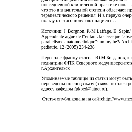
повседневной клинической практике показы
что это в значительной степени облегчает п
терапевтического решения. И в первую очер
пользу от этого получают пациенты.
Источник: J. Borgnon, P.-M Laffage, E. Sapin/
Appendicite aigue de l"enfant: la classique "abs
parallelisme anatomoclinique": un mythe?/ Archi
pediatrie, 12 (2005) 234-238
Перевод с французского – Ю.М.Богданов, к
педиатрии ФПК Северного медуниверситет
г.Архангельск
Упоминаемые таблицы из статьи могут быть
переведены по спецзаказу (заявка по элект
адресу кафедры fpkped@atnet.ru).
Статья опубликована на сайтеhttp://www.med