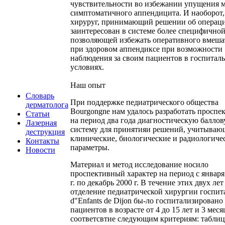
чувствительности во избежании упущения 
симптоматичного аппендицита. И наоборот,
хируруг, принимающий решении об операц
заинтересован в системе более специфично
позволяющей избежать оперативного вмеша
при здоровом аппендиксе при возможности
наблюдения за своим пациентов в госпитал
условиях.
Наш опыт
Словарь
При поддержке педиатрического общества
дерматолога
Bourgongne нам удалось разработать проспе
Статьи
на период два года диагностическую балло
Лазерная
систему для принятияи решений, учитыва
деструкция
клинические, биологические и радиологиче
Контакты
параметры.
Новости
Материал и метод исследование носило
проспективный характер на период с января
г. по декабрь 2000 г. В течение этих двух лет
отделение педиатрической хирургии госпит
d"Enfants de Dijon бы-ло госпитализировано
пациентов в возрасте от 4 до 15 лет и 3 меся
соответсвтие следующим критериям: таблиц