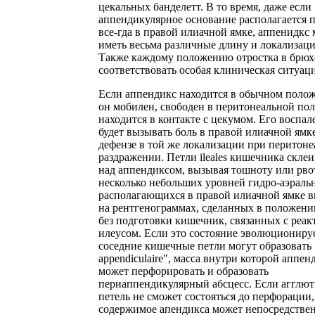
цекальных банделетт. В то время, даже если
аппендикулярное основание располагается 
все-гда в правой илиачной ямке, аппенидкс
иметь весьма различные длину и локализац
Также каждому положению отростка в брюхе
соответствовать особая клиническая ситуаци
Если аппендикс находится в обычном полож
он мобилен, свободен в перитонеальной пол
находится в контакте с цекумом. Его воспал
будет вызывать боль в правой илиачной ямке
дефензе в той же локализации при перитон
раздражении. Петли ileales кишечника скле
над аппендиксом, вызывая тошноту или рво
несколько небольших уровней гидро-аэраль
располагающихся в правой илиачной ямке 
на рентгенограммах, сделанных в положени
без подготовки кишечник, связанных с реа
илеусом. Если это состояние эволюционируе
соседние кишечные петли могут образовать "
appendiculaire", масса внутри которой аппен
может перфорировать и образовать
периаппендикулярный абсцесс. Если агглю
петель не сможет состояться до перфорации,
содержимое апендикса может непосредстве