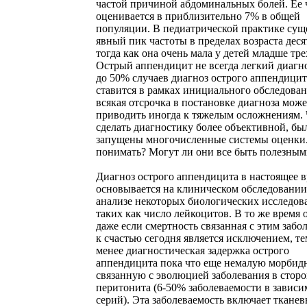
частой причиной абдоминальных болей. Ее 
оценивается в приблизительно 7% в общей
популяции. В педиатрической практике сущ
явный пик частоты в пределах возраста десят
тогда как она очень мала у детей младше трех
Острый аппендицит не всегда легкий диагно
до 50% случаев диагноз острого аппендицит
ставится в рамках инициального обследован
всякая отсрочка в постановке диагноза може
приводить иногда к тяжелым осложнениям.
сделать диагностику более объективной, бы
запущены многочисленные системы оценки.
понимать? Могут ли они все быть полезным
Диагноз острого аппендицита в настоящее 
основывается на клиническом обследовании
анализе некоторых биологических исследов
таких как число лейкоцитов. В то же время 
даже если смертность связанная с этим забо
к счастью сегодня является исключением, те
менее диагностическая задержка острого
аппендицита пока что еще немалую морбид
связанную с эволюцией заболевания в стор
перитонита (6-50% заболеваемости в зависи
серий). Эта заболеваемость включает ткане