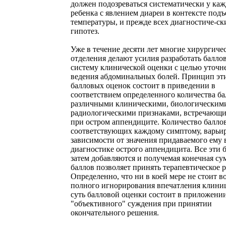
должен подозреваться систематически у каж
ребенка с явлением диареи в контексте подъ
температуры, и прежде всех диагностиче-ск
гипотез.
Уже в течение десяти лет многие хирургиче
отделения делают усилия разработать балло
систему клинической оценки с целью уточн
ведения абдоминальных болей. Принцип эт
балловых оценок состоит в приведении в
соответствием определенного количества ба
различными клиническими, биологическими
радиологическими признаками, встречающ
при остром аппендиците. Количество баллов
соответствующих каждому симптому, варьир
зависимости от значения придаваемого ему 
диагностике острого аппендицита. Все эти 
затем добавляются и получемая конечная су
баллов позволяет принять терапевтическое 
Определенно, что ни в коей мере не стоит в
полного игнорирования впечатления клиниц
суть балловой оценки состоит в приложении
"объективного" суждения при принятии
окончательного решения.