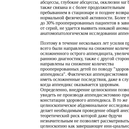
абсцессы, глубокие абсцессы, окклюзии sur b
также связана и с более продолжительным
пребыванием в стационаре и позднее возвр
нормальной физической активности. Более т
до 30% прооперированных пациентов в зав
от серий, не удается выявить никакой аном
анатомопатологическом исследовании аппен
Поэтому в течение нескольких лет усилия п
всего были направлены на снижение количе
осложненного острого аппендицита, увелич
раннюю диагностику, также с другой сторо
направлены на снижение количества
прооперированных детей по поводу "здоров
аппендикса". Фактически аппендисэктомия
иметь осложненные последствия, даже в слу
когда аппендикс оказывается здоровым.
Определенно, внедрение целиоскопии позво
увидеть не производя аппендисэктомию пр
констатации здорового аппендикса. В то же
целиоскопическое абдоминальное исследов
делает необходимым проведение общей анес
теоретический риск которой даже будучи
незначительным не позволяет рассматривать
целиоскопию как завершающее ини-циально