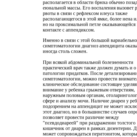
располагается в области брюха обычно поза
еюнальной массы. Его воспаления вызовет 
рвоты в связи с рефлексом илеуса также
располагающегося в этой ямке, более нена и
но на проксимальной петле оказывающейся 
контакте с аппендиксом.
Именно в связи с этой большой вариабельн
симптоматологии диагноз апендицита оказы
иногда столь сложен.
При всякой абдоминальной болезненности
практический врач также должен думать и о
патологии придатков. После детализирован
симптоматологии, можно провести внимате
клиническое обследование состоящее уделяя
внимание у ребенка грыжевым отверстиям,
наружным половым органам, отоларинголо
сфере и анализу мочи. Наличие диареи у реб
подозрением на аппендицит не может искл
этот диагноз, но в большинстве случаев опр
позволяет провести различие между
"псевдодиареей" при раздражении толстого
кишечник от диареи в рамках дизентерии. Д
может сопровождаться перитонитом, котор