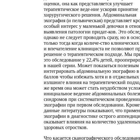
оценки, она как представляется улучшает
терапевтическое веде-ние ускоряя принятие
хируругического решения. Абдоминальная
эхография (и пельвическая) представляет кр
особый интерес у маленькой девочки в отн
выявления патологии придат-ков. Это обсл
однако не следует проводить сразу, но в ос
только тогда когда количе-ство клинических
и впечателение клинициста не позволяют п
решение о терапевтическом подходе. Мы п
это обследование у 22,4% детей, проопери
в нашей серии. Может показаться полезным
интегрировать абдоминальную эхографию в
баллов чтобы избежать хотя и в отджельных
излшниге влиния на терапевтический подход
же время она может стать неудобством усло
инициальное ведение абдоминальных боле
синдромов при систематическом проведени
эхографии при первом обследовании. Кроме 
данные литературы показывают, что приме
эхографии в диагностике острого аппендици
оказывает влияния на количество удаленны
здоровых отростков.
Что касается сканографического обследовани