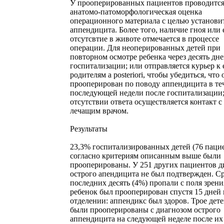
У прооперированных пациентов проводитс
анатомо-патоморфологическая оценка
операционного материала с целью установи
аппендицита. Более того, наличие гноя или 
отсутсвтие в животе отмечается в процессе
операции. Для неоперированных детей при
повторном осмотре ребенка через десять дне
госпитализации; или отправляется курьер к 
родителям a posteriori, чтобы убедиться, что 
прооперирован по поводу аппендицита в те
последующей недели после госпитализации
отсутствии ответа осуществляется контакт с
лечащим врачом.
Результаты
23,3% госпитализированных детей (76 паци
согласно критериям описанным выше были
прооперированы. У 251 других пациентов д
острого апендицита не был подтвержден. С
последних десять (4%) пропали с поля зрен
ребенок был прооперирован спустя 15 дней 
отделении: аппендикс был здоров. Трое дет
были прооперированы с диагнозом острого
аппендицита на следующей неделе после их