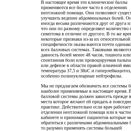
В настоящее время эти клинические баллы
применяются все более часто в отделениях
неотложной помощи. Они позволяют сущес
улучшить ведение абдоминальных болей. О
иногда весьма различиаются друг от друга из
что они по разному определяют количество 
симптома в отличие от другого. В то же вре
некоторые признаки из-за их относительной
специфичности оказы-ваются почти одинак
всех балловых системах. Таковыми являютс
давность болей менее 48 часов, тошнота или
спонтанная боли или провоцируемая пальп
или дефензе в области правой илиачной ямк
температура 37,5 и 38оС и гиперлейкоцитоз,
особенно полинуклеарные нейтрофилы.
Мы не предлагаем обозначить все системы 
наиболее применяемые в настоящее время. 
балловой системы должен зависеть прежде в
места которое желают ей придать в повседн
практике. Действительно если врач работает
отделении неотложной помощи или в частн
кабинете и принимает пациентов которые м
обратиться с различными абдоминальными 
то разумно применять системы большей