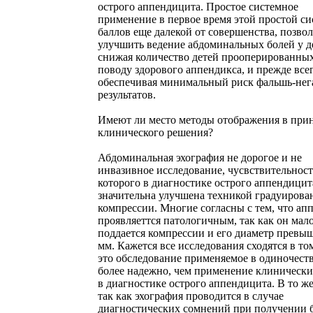
острого аппендицита. Простое системное
применение в первое время этой простой с
баллов еще далекой от совершенства, позво
улучшить ведение абдоминальных болей у д
снижая количество детей прооперированны
поводу здорового аппендикса, и прежде все
обеспечивая минимальный риск фальшь-не
результатов.
Имеют ли место методы отображения в при
клинического решения?
Абдоминальная эхография не дорогое и не
инвазивное исследование, чусвствительност
которого в диагностике острого аппендицит
значительна улучшена техникой градуирова
компрессии. Многие согласны с тем, что ап
проявляеттся патологичным, так как он мал
поддается компрессии и его диаметр превыш
мм. Кажется все исследования сходятся в том
это обследование применяемое в одиночеств
более надежно, чем применение клинически
в диагностике острого аппендицита. В то ж
так как эхография проводится в случае
диагностических сомнений при получении 