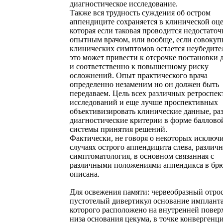
диагностическое исследование.
Также вся трудность суждения об остром
аппендиците сохраняется в клинической оце
которая если таковая проводится недостаточ
опытным врачом, или вообще, если совокуп
клинических симптомов остается неубедите
это может привести к отсрочке постановки 
и соответственно к повышенному риску
осложнений. Опыт практического врача
определенно незаменим но он должен быть
передаваем. Цель всех различных ретроспе
исследований и еще лучше проспективных
объективизировать клинические данные, ра
диагностические критерии в форме баллово
системы принятия решений.
Фактически, не говоря о некоторых исключ
случаях острого аппендицита слева, различн
симптоматология, в основном связанная с
различными положениями аппендикса в брю
описана.
Для освежения памяти: червеобразный отрос
пустотелый дивертикул основание имплант
которого расположено на внутренней повер
низа основания цекума, в точке конвергенц