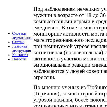
Под наблюдением немецких уч
мужчин в возрасте от 18 до 36
компьютерными играми в средн
ежедневно. В ходе компьютерн
мониторинг активности мозга
Словарь
дерматолога
магниторезонансного исследова
Статьи
при неминуемой угрозе насили
Лазерная
деструкция
когнитивная (познавательная) 
Контакты
активность участков мозга от
Новости
эмоциональные реакции снижа
наблюдаются у людей соверша
агрессии.
По мнению ученых из Тюбинге
(Германия), компьютерный игр
угрозой насилия, более склоне
компьютерных игр в отличие о