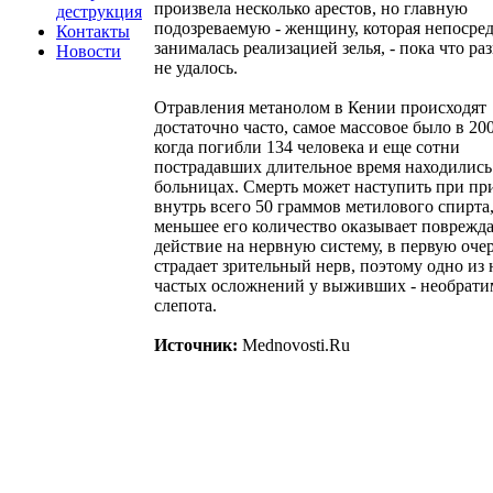
произвела несколько арестов, но главную
деструкция
подозреваемую - женщину, которая непосре
Контакты
занималась реализацией зелья, - пока что ра
Новости
не удалось.
Отравления метанолом в Кении происходят
достаточно часто, самое массовое было в 200
когда погибли 134 человека и еще сотни
пострадавших длительное время находились
больницах. Смерть может наступить при пр
внутрь всего 50 граммов метилового спирта
меньшее его количество оказывает повреж
действие на нервную систему, в первую оче
страдает зрительный нерв, поэтому одно из
частых осложнений у выживших - необрати
слепота.
Источник:
Mednovosti.Ru