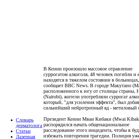
В Кении произошло массовое отравление
суррогатом алкоголя, 48 человек погибли и 
находятся в тяжелом состоянии в больницах
сообщает BBC News. В городе Макутано (Ma
расположенного к югу от столицы страны, 
(Nairobi), жители употребляли суррогат алко
который, "для усиления эффекта", был доба
сильнейший нейротропный яд - метиловый 
Президент Кении Мваи Кибаки (Mwai Kibak
Словарь
распорядился начать общенациональное
дерматолога
расследование этого инцидента, чтобы в бу
Статьи
избежать повторения трагедии. Полиция уж
Лазерная