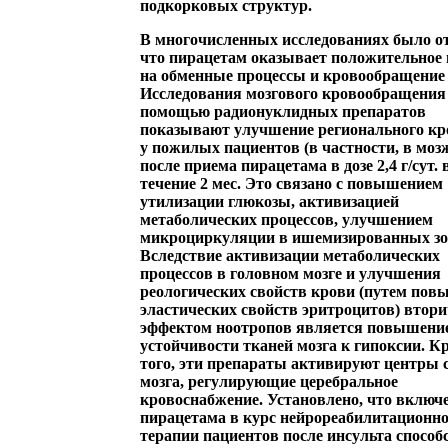
подкорковых структур.
В многочисленных исследованиях было о
что
пирацетам оказывает положительное
на обменные процессы и кровообращение
Исследования мозгового кровообращения
помощью радионуклидных препаратов
показывают улучшение регионального кр
у пожилых пациентов (в частности, в моз
после приема пирацетама в дозе 2,4 г/сут. 
течение 2 мес. Это связано с повышением
утилизации глюкозы, активизацией
метаболических процессов, улучшением
микроциркуляции в ишемизированных зо
Вследствие активизации метаболических
процессов в головном мозге и улучшения
реологических свойств крови (путем по
эластических свойств эритроцитов) вто
эффектом ноотропов является повышени
устойчивости тканей мозга к гипоксии. К
того, эти препараты активируют центры 
мозга, регулирующие церебральное
кровоснабжение. Установлено, что включ
пирацетама в курс нейрореабилитационн
терапии пациентов после инсульта способ