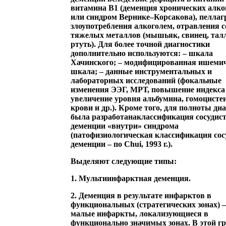
витамина В1 (деменция хронических алк
или синдром Вернике–Корсакова), пеллаг
злоупотребления алкоголем, отравления 
тяжелых металлов (мышьяк, свинец, тал
ртуть). Для более точной диагностики
дополнительно используются: – шкала
Хачинского; – модифицированная ишеми
шкала; – данные инструментальных и
лабораторных исследований (фокальные
изменения ЭЭГ, МРТ, повышение индекса
увеличение уровня альбумина, гомоцисте
крови и др.). Кроме того, для полноты ди
была разработана
классификация сосудис
деменции «внутри» синдрома
(патофизиологическая классификация сос
деменции – по Chui, 1993 г.).
Выделяют следующие типы:
1. Мультиинфарктная деменция.
2. Деменция в результате инфарктов в
функциональных (стратегических зонах) 
малые инфаркты, локализующиеся в
функционально значимых зонах. В этой г