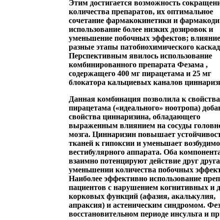
Этим достигается возможность сокращен
количества препаратов, их оптимальное
сочетание фармакокинетики и фармакод
использование более низких дозировок и
уменьшение побочных эффектов; влияние
разные этапы патобиохимического каскад
Перспективным явилось использование
комбинированного препарата
Фезама
,
содержащего 400 мг пирацетама и 25 мг
блокатора кальциевых каналов циннариз
Данная комбинация позволила к свойств
пирацетама («идеального» ноотропа) доба
свойства циннаризина, обладающего
выраженным влиянием на сосуды головн
мозга. Циннаризин повышает устойчивос
тканей к гипоксии и уменьшает возбудимо
вестибулярного аппарата. Оба компонент
взаимно потенцируют действие друг друга
уменьшении количества побочных эффект
Наиболее эффективно использование преп
пациентов с нарушением когнитивных и 
корковых функций (афазия, акалькулия,
апраксия) и астеническим синдромом. Фе
восстановительном периоде инсульта и п