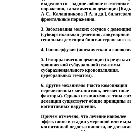
выделяются – задние лобные и теменные
поражения, таламическая деменция [Кад
А.С., Калашникова Л.А. и др.], билатера
фронтальные поражения.
3. Заболевания мелких сосудов с деменцие
(субкортикальная деменция, лакунарный 
сенильная деменция бинсвангеровского ти
4. Гипоперфузия (ишемическая и гипоксич
5. Геморрагическая деменция (в результат
хронической субдуральной гематомы,
субарахноидального кровоизлияния,
церебральных гематом).
6. Другие механизмы (часто комбинация
перечисленных механизмов, неизвестные
факторы). Однако независимо от типа сос
деменции существуют общие принципы л
когнитивных нарушений.
Причем отмечено, что лечение наиболее
эффективно в стадии умеренной или выр
когнитивной недостаточности, не достиг