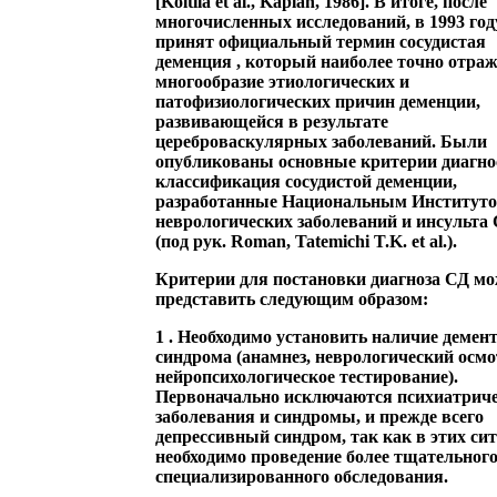
[Koltila et al., Kaplan, 1986]. В итоге, после
многочисленных исследований, в 1993 год
принят официальный термин
сосудистая
деменция
, который наиболее точно отраж
многообразие этиологических и
патофизиологических причин деменции,
развивающейся в результате
цереброваскулярных заболеваний. Были
опубликованы основные критерии диагно
классификация сосудистой деменции,
разработанные Национальным Институт
неврологических заболеваний и инсульт
(под рук. Roman, Tatemichi T.K. et al.).
Критерии для постановки диагноза СД м
представить следующим образом:
1
. Необходимо установить наличие демен
синдрома (анамнез, неврологический осмо
нейропсихологическое тестирование).
Первоначально исключаются психиатрич
заболевания и синдромы, и прежде всего
депрессивный синдром, так как в этих си
необходимо проведение более тщательного
специализированного обследования.