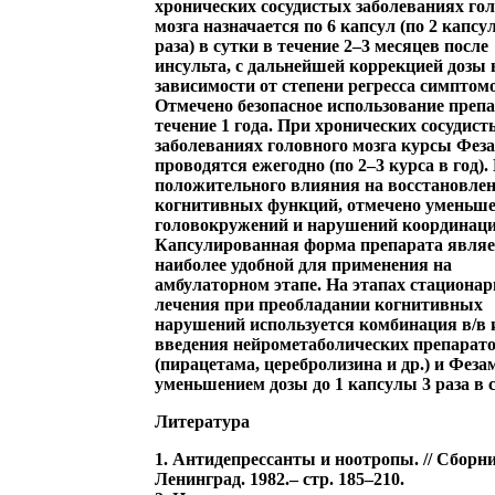
хронических сосудистых заболеваниях го
мозга назначается по 6 капсул (по 2 капсу
раза) в сутки в течение 2–3 месяцев после
инсульта, с дальнейшей коррекцией дозы 
зависимости от степени регресса симптом
Отмечено безопасное использование препа
течение 1 года. При хронических сосудист
заболеваниях головного мозга курсы Фез
проводятся ежегодно (по 2–3 курса в год)
положительного влияния на восстановле
когнитивных функций, отмечено уменьш
головокружений и нарушений координаци
Капсулированная форма препарата являе
наиболее удобной для применения на
амбулаторном этапе. На этапах стационар
лечения при преобладании когнитивных
нарушений используется комбинация в/в 
введения нейрометаболических препарат
(пирацетама, церебролизина и др.) и Феза
уменьшением дозы до 1 капсулы 3 раза в 
Литература
1. Антидепрессанты и ноотропы. // Сборни
Ленинград. 1982.– стр. 185–210.