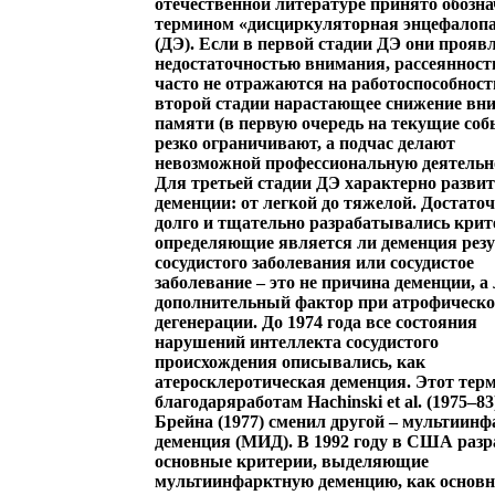
отечественной литературе принято обозна
термином «дисциркуляторная энцефалоп
(ДЭ). Если в первой стадии ДЭ они прояв
недостаточностью внимания, рассеянност
часто не отражаются на работоспособности
второй стадии нарастающее снижение вн
памяти (в первую очередь на текущие соб
резко ограничивают, а подчас делают
невозможной профессиональную деятельн
Для третьей стадии ДЭ характерно разви
деменции: от легкой до тяжелой. Достато
долго и тщательно разрабатывались крит
определяющие является ли деменция рез
сосудистого заболевания или сосудистое
заболевание – это не причина деменции, а
дополнительный фактор при атрофическ
дегенерации. До 1974 года все состояния
нарушений интеллекта сосудистого
происхождения описывались, как
атеросклеротическая деменция. Этот тер
благодаряработам Hachinski et al. (1975–83)
Брейна (1977) сменил другой –
мультиинф
деменция
(МИД). В 1992 году в США раз
основные критерии, выделяющие
мультиинфарктную деменцию, как основ