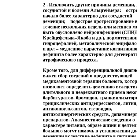
2
. Исключить другие причины деменции,
сосудистой и болезни Альцгеймера: – остр
начало более характерно для сосудистой
деменции; – подострое прогрессирование 
течение нескольких недель или месяцев м
быть обусловлено нейроинфекцией (СПИД
Крейцефельда–Якоба и др.), нормотензив
гидроцефалией, метаболической энцефал
и др.; – медленное нарастание когнитивно
дефицита более характерно для дегенерат
атрофического процесса.
Кроме того, для дифференциальной диагн
важен сбор сведений о предшествующей
медикаментозной терапии больного, кото
позволяет определить деменцию вследств
длительного и неадекватного приема нек
барбитуратов, бромидов, транквилизатор
трициклических антидепрессантов, лития
антиконвульсантов, стероидов,
антихолинергических средств, допаминер
препаратов. Анамнестические сведения о
характере питания, образе жизни и деяте
больного могут помочь в установлении ди
деменции вследствие дефицита в питании