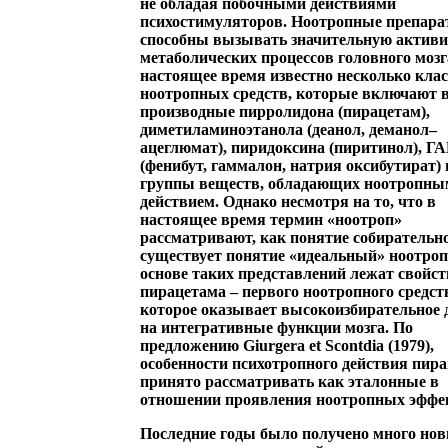
не обладая побочными действиями
психостимуляторов. Ноотропные препар
способны вызывать значительную актив
метаболических процессов головного мозг
настоящее время известно несколько кла
ноотропных средств, которые включают в
производные пирролидона (пирацетам),
диметиламиноэтанола (деанол, деманол–
ацеглюмат), пиридоксина (пиритинол), 
(фенибут, гаммалон, натрия оксибутират) 
группы веществ, обладающих ноотропны
действием. Однако несмотря на то, что в
настоящее время термин «ноотроп»
рассматривают, как понятие собирательно
существует понятие «идеальный» ноотроп
основе таких представлений лежат свойст
пирацетама – первого ноотропного средст
которое оказывает высокоизбирательное 
на интегративные функции мозга. По
предложению Giurgera et Scontdia (1979),
особенности психотропного действия пир
принято рассматривать как эталонные в
отношении проявления ноотропных эффе
Последние годы было получено много но