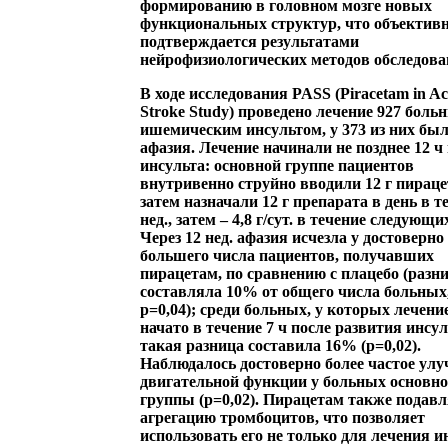
формированию в головном мозге новых
функциональных структур, что объектив
подтверждается результатами
нейрофизиологических методов обследова
В ходе исследования
PASS
(Piracetam in Ac
Stroke Study) проведено лечение 927 боль
ишемическим инсультом, у 373 из них бы
афазия. Лечение начинали не позднее 12 ч
инсульта: основной группе пациентов
внутривенно струйно вводили 12 г пираце
затем назначали 12 г препарата в день в т
нед., затем – 4,8 г/сут. в течение следующих
Через 12 нед. афазия исчезла у достоверно
большего числа пациентов, получавших
пирацетам, по сравнению с плацебо (разн
составляла 10% от общего числа больных
p=0,04); среди больных, у которых лечени
начато в течение 7 ч после развития инсул
такая разница составила 16% (p=0,02).
Наблюдалось достоверно более частое ул
двигательной функции у больных основн
группы (p=0,02). Пирацетам также подавл
агрегацию тромбоцитов, что позволяет
использовать его не только для лечения и