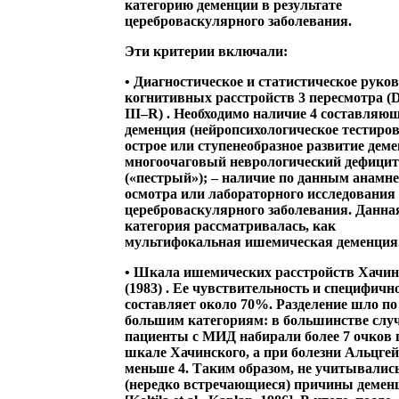
категорию деменции в результате
цереброваскулярного заболевания.
Эти критерии включали:
•
Диагностическое и статистическое руко
когнитивных расстройств 3 пересмотра 
III–R)
. Необходимо наличие 4 составляющ
деменция (нейропсихологическое тестиров
острое или ступенеобразное развитие деме
многоочаговый неврологический дефицит
(«пестрый»); – наличие по данным анамне
осмотра или лабораторного исследования
цереброваскулярного заболевания. Данна
категория рассматривалась, как
мультифокальная ишемическая деменция
•
Шкала ишемических расстройств Хачин
(1983)
. Ее чувствительность и специфичн
составляет около 70%. Разделение шло по
большим категориям: в большинстве слу
пациенты с МИД набирали более 7 очков 
шкале Хачинского, а при болезни Альцге
меньше 4. Таким образом, не учитывались
(нередко встречающиеся) причины демен