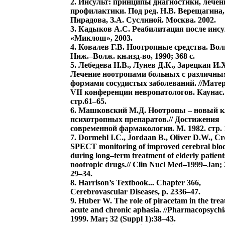
2. Инсульт: принципы диагностики, лечен
профилактики. Под ред. Н.В. Верещагина,
Пирадова, З.А. Суслиной. Москва. 2002.
3. Кадыков А.С. Реабилитация после инсу
«Миклош», 2003.
4. Ковалев Г.В. Ноотропные средства. Вол
Ниж.–Волж. кн.изд-во, 1990; 368 с.
5. Лебедева Н.В., Лунев Д.К., Зарецкая И.
Лечение ноотропами больных с различн
формами сосудистых заболеваний. //Мат
VII конференции невропатологов. Каунас.
стр.61–65.
6. Машковский М.Д. Ноотропы – новый к
психотропных препаратов.// Достижения
современной фармакологии. М. 1982. стр. 
7. Dormehl I.C., Jordaan B., Oliver D.W., Cr
SPECT monitoring of improved cerebral blo
during long–term treatment of elderly patient
nootropic drugs.// Clin Nucl Med–1999–Jan; 
29–34.
8. Harrison’s Textbook... Chapter 366,
Cerebrovascular Diseases, p. 2336–47.
9. Huber W. The role of piracetam in the trea
acute and chronic aphasia. //Pharmacopsychi
1999. Mar; 32 (Suppl 1):38–43.