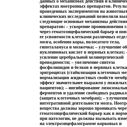
данных о механизмах действия и клиниче
эффектах ноотропных препаратов. Резул
проведенных экспериментов на животных
клинических исследований позволили вы
следующие основные механизмы действия
препаратов: – ускорение проникновения 
через гематоэнцефалический барьер и п
ее усвояемости клетками различных отде
мозга, особенно коры, полосатого тела,
гипоталамуса и мозжечка; – улучшение о
нуклеиновых кислот в нервных клетках; 
усиление церебральной холинергической
проводимости; – увеличение синтеза
фосфолипидов и белков в нервных клетка
эритроцитах (стабилизация клеточных ме
нормализация жидкостных свойств мембр
эффект значительнее выражен у пожилых
пациентов); – ингибирование лизосомаль
ферментов и удаление свободных радикал
(защита клеточных мембран); – улучшени
интегративной деятельности мозга. Ноот
вещества должны хорошо проникать чере
гематоэнцефалический барьер как в норме
при патологии, не должны вызывать изм
на электроэнцефалограмме корковых и