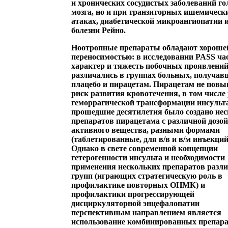
и хронических сосудистых заболеваний го
мозга, но и при транзиторных ишемическ
атаках, диабетической микроангиопатии 
болезни Рейно.
Ноотропные препараты обладают хороше
переносимостью:
в исследовании PASS час
характер и тяжесть побочных проявлений
различались в группах больных, получав
плацебо и пирацетам. Пирацетам не пов
риск развития кровотечения, в том числе
геморрагической трансформации инсульта
прошедшие десятилетия было создано не
препаратов пирацетама с различной дозой
активного вещества, разными формами
(таблетированные, для в/в и в/м инъекций
Однако в свете современной концепции
гетерогенности инсульта и необходимости
применения нескольких препаратов разл
групп (играющих стратегическую роль в
профилактике повторных ОНМК) и
профилактики прогрессирующей
дисциркуляторной энцефалопатии
перспективным направлением является
использование
комбинированных препар