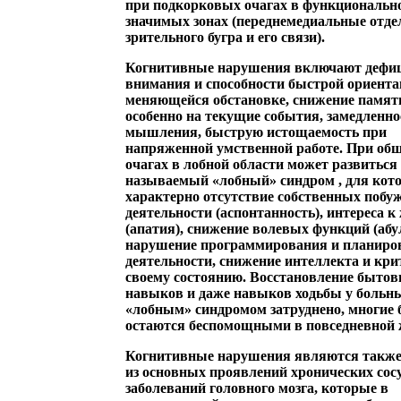
при подкорковых очагах в функциональн
значимых зонах (переднемедиальные отд
зрительного бугра и его связи).
Когнитивные нарушения включают дефи
внимания и способности быстрой ориента
меняющейся обстановке, снижение памят
особенно на текущие события, замедленно
мышления, быструю истощаемость при
напряженной умственной работе. При о
очагах в лобной области может развиться
называемый
«лобный» синдром
, для кот
характерно отсутствие собственных побу
деятельности (аспонтанность), интереса к
(апатия), снижение волевых функций (абу
нарушение программирования и планиро
деятельности, снижение интеллекта и кри
своему состоянию. Восстановление быто
навыков и даже навыков ходьбы у больны
«лобным» синдромом затруднено, многие
остаются беспомощными в повседневной 
Когнитивные нарушения являются также
из основных проявлений хронических сос
заболеваний головного мозга, которые в