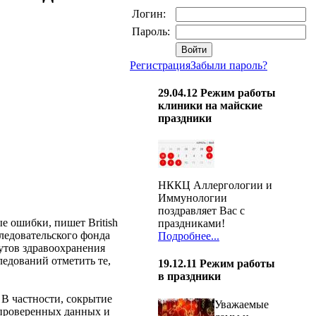
Логин:
Пароль:
Регистрация
Забыли пароль?
29.04.12
Режим работы
клиники на майские
праздники
НККЦ Аллергологии и
Иммунологии
поздравляет Вас с
е ошибки, пишет British
праздниками!
следовательского фонда
Подробнее...
утов здравоохранения
ледований отметить те,
19.12.11
Режим работы
в праздники
 В частности, сокрытие
Уважаемые
епроверенных данных и