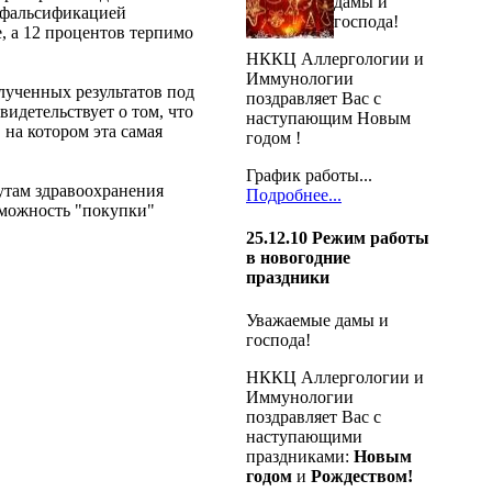
дамы и
й фальсификацией
господа!
, а 12 процентов терпимо
НККЦ Аллергологии и
Иммунологии
лученных результатов под
поздравляет Вас с
идетельствует о том, что
наступающим Новым
 на котором эта самая
годом !
График работы...
утам здравоохранения
Подробнее...
зможность "покупки"
25.12.10
Режим работы
в новогодние
праздники
Уважаемые дамы и
господа!
НККЦ Аллергологии и
Иммунологии
поздравляет Вас с
наступающими
праздниками:
Новым
годом
и
Рождеством!