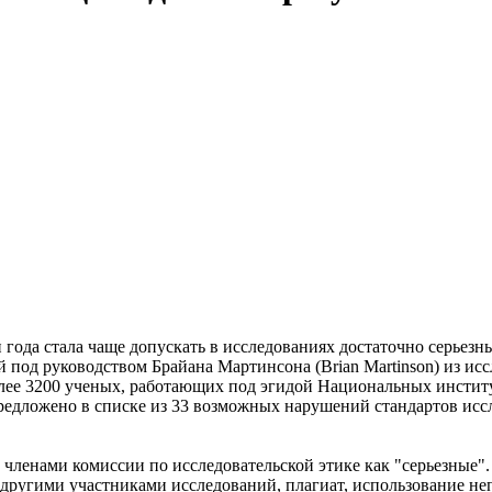
года стала чаще допускать в исследованиях достаточно серьезны
ей под руководством Брайана Мартинсона (Brian Martinson) из ис
более 3200 ученых, работающих под эгидой Национальных инстит
л предложено в списке из 33 возможных нарушений стандартов исс
членами комиссии по исследовательской этике как "серьезные".
с другими участниками исследований, плагиат, использование н