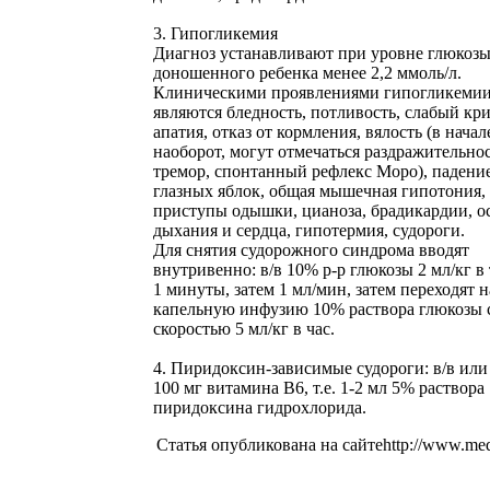
3. Гипогликемия
Диагноз устанавливают при уровне глюкозы
доношенного ребенка менее 2,2 ммоль/л.
Клиническими проявлениями гипогликеми
являются бледность, потливость, слабый кри
апатия, отказ от кормления, вялость (в начал
наоборот, могут отмечаться раздражительнос
тремор, спонтанный рефлекс Моро), падени
глазных яблок, общая мышечная гипотония, 
приступы одышки, цианоза, брадикардии, о
дыхания и сердца, гипотермия, судороги.
Для снятия судорожного синдрома вводят
внутривенно: в/в 10% р-р глюкозы 2 мл/кг в
1 минуты, затем 1 мл/мин, затем переходят н
капельную инфузию 10% раствора глюкозы 
скоростью 5 мл/кг в час.
4. Пиридоксин-зависимые судороги: в/в или 
100 мг витамина В6, т.е. 1-2 мл 5% раствора
пиридоксина гидрохлорида.
Статья опубликована на сайтеhttp://www.med