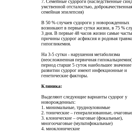
7. Семейные судороги (наследственные син
умственной отсталостью, доброкачественна
семейная эпилепсия)
В 50 % случаев судороги у новорожденных
возникают в первые сутки жизни, в 75 % сл
3 дня. В первые 48 часов жизни самые част
причины судорог асфиксия и родовая травма
гипогликемия.
На 3-5 сутки - нарушения метаболизма
(неосложненная первичная гипокальциемия)
период старше 5 суток наибольшее значение
развитии судорог имеют инфекционные и
генетические факторы.
Клиника:
Выделяют следующие варианты судорог у
новорожденных:
1. минимальные, трудноуловимые
2. тонические – генерализованные, очаговы
3. клонические – очаговые (фокальные),
многоочаговые (мультифокальные)
4. миоклонические