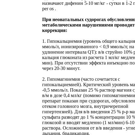
назначают дифенин 5-10 мг/кг - сутки в 1-2
per os .
При неонатальных судорогах обусловлен
метаболическими нарушениями проводит
коррекция:
1. Гипокальциемия (уровень общего кальция
ммоль/л, ионизированного < 0,9 ммоль/л; на
удлинение интервала QТ): в/в струйно 10% 
кальция глюконата из расчета 1 мл/кг медле
мин). При отсутствии эффекта инъекцию п
через 20-30 минут.
2. Гипомагниемия (часто сочетается с
гипокальциемией). Критический уровень м
-0,5 ммоль/л. Показан 25 % раствор магния 
в/м в дозе 0,4 мл/кг (помимо гипомагниеми
препарат показан при судорогах, обусловле
отеком головного мозга, внутричерепной
гипертензией). Для в/в введения 25 % р-р м
сульфата разводят до 1 % концентрации 10 
глюкозой и вводят медленно (1 мл/мин) 6-10
раствора. Осложнения от в/в введения - угн
дыхания, брадикардия.