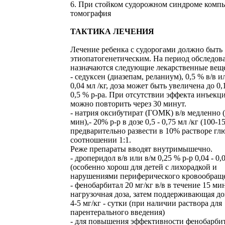
6. При стойком судорожном синдроме комп
томография
ТАКТИКА ЛЕЧЕНИЯ
Лечение ребенка с судорогами должно быть
этиопатогенетическим. На период обследов
назначаются следующие лекарственные веще
- седуксен (диазепам, реланиум), 0,5 % в/в и
0,04 мл /кг, доза может быть увеличена до 0,
0,5 % р-ра. При отсутствии эффекта инъекц
можно повторить через 30 минут.
- натрия оксибутират (ГОМК) в/в медленно 
мин),- 20% р-р в дозе 0,5 - 0,75 мл /кг (100-15
предварительно развести в 10% растворе гл
соотношении 1:1.
Реже препараты вводят внутримышечно.
- дроперидол в/в или в/м 0,25 % р-р 0,04 - 0,
(особенно хорош для детей с лихорадкой и
нарушениями периферического кровообращ
- фенобарбитал 20 мг/кг в/в в течение 15 мин
нагрузочная доза, затем поддерживающая доз
4-5 мг/кг - сутки (при наличии раствора для
парентерального введения)
- для повышения эффективности фенобарби