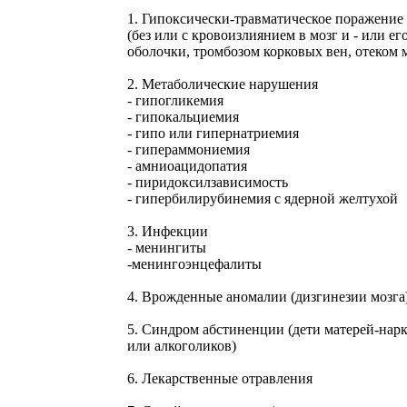
1. Гипоксически-травматическое поражение
(без или с кровоизлиянием в мозг и - или ег
оболочки, тромбозом корковых вен, отеком м
2. Метаболические нарушения
- гипогликемия
- гипокальциемия
- гипо или гипернатриемия
- гипераммониемия
- амниоацидопатия
- пиридоксилзависимость
- гипербилирубинемия с ядерной желтухой
3. Инфекции
- менингиты
-менингоэнцефалиты
4. Врожденные аномалии (дизгинезии мозга
5. Синдром абстиненции (дети матерей-нар
или алкоголиков)
6. Лекарственные отравления