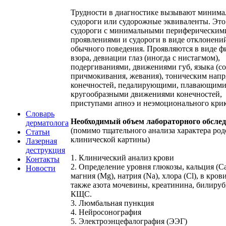
Трудности в диагностике вызывают миним
судороги или судорожные эквиваленты. Это
судороги с минимальными периферическим
проявлениями и судороги в виде отклонени
обычного поведения. Проявляются в виде 
взора, девиации глаз (иногда с нистагмом),
подергиваниями, движениями губ, языка (со
причмокивания, жевания), тоническим нап
конечностей, педалирующими, плавающими
кругообразными движениями конечностей,
приступами апноэ и неэмоционального крик
Словарь
Необходимый объем лабораторного обсле
дерматолога
(помимо тщательного анализа характера род
Статьи
клинической картины)
Лазерная
деструкция
1. Клинический анализ крови
Контакты
2. Определение уровня глюкозы, кальция (Ca
Новости
магния (Mg), натрия (Na), хлора (Cl), в крови
также азота мочевины, креатинина, билируб
КЩС.
3. Люмбальная пункция
4. Нейросонография
5. Электроэнцефалография (ЭЭГ)