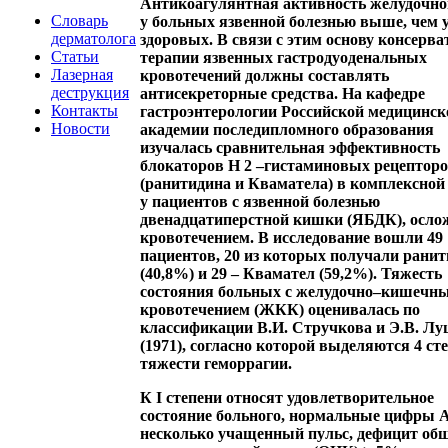
Антикоагулянтная активность желудочно
Словарь
у больных язвенной болезнью выше, чем 
дерматолога
здоровых. В связи с этим основу консерв
Статьи
терапии язвенных гастродуоденальных
Лазерная
кровотечений должны составлять
деструкция
антисекреторные средства. На кафедре
Контакты
гастроэнтерологии Российской медицинск
Новости
академии последипломного образования
изучалась сравнительная эффективность
блокаторов Н 2 –гистаминовых рецептор
(ранитидина и Кваматела) в комплексной
у пациентов с язвенной болезнью
двенадцатиперстной кишки (ЯБДК), осло
кровотечением. В исследование вошли 49
пациентов, 20 из которых получали рани
(40,8%) и 29 – Квамател (59,2%). Тяжесть
состояния больных с желудочно–кишечн
кровотечением (ЖКК) оценивалась по
классификации В.И. Стручкова и Э.В. Лу
(1971), согласно которой выделяются 4 ст
тяжести геморрагии.
К
I степени
относят удовлетворительное
состояние больного, нормальные цифры 
несколько учащенный пульс, дефицит об