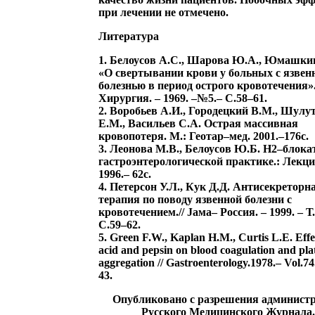
при лечении не отмечено.
Литература
1. Белоусов А.С., Шарова Ю.А., Юмашкин
«О свертывании крови у больных с язвен
болезнью в период острого кровотечения»
Хирургия. – 1969. –№5.– С.58–61.
2. Воробьев А.И., Городецкий В.М., Шулу
Е.М., Васильев С.А. Острая массивная
кровопотеря. М.: Геотар–мед. 2001.–176с.
3. Леонова М.В., Белоусов Ю.Б. Н2–блока
гастроэнтерологической практике.: Лекци
1996.– 62с.
4. Петерсон У.Л., Кук Д.Д. Антисекреторн
терапия по поводу язвенной болезни с
кровотечением.// Jама– Россия. – 1999. – Т.
С.59–62.
5. Green F.W., Kaplan H.M., Curtis L.E. Effe
acid and pepsin on blood coagulation and plat
aggregation // Gastroenterology.1978.– Vol.74
43.
Опубликовано с разрешения админист
Русского Медицинского Журнала.