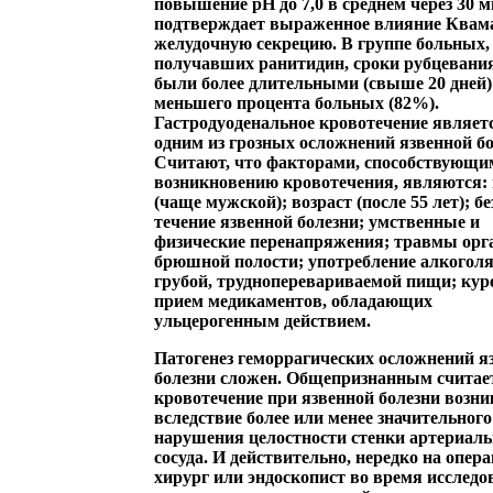
повышение рН до 7,0 в среднем через 30 м
подтверждает выраженное влияние Квама
желудочную секрецию. В группе больных,
получавших ранитидин, сроки рубцевани
были более длительными (свыше 20 дней)
меньшего процента больных (82%).
Гастродуоденальное кровотечение являет
одним из грозных осложнений язвенной бо
Считают, что факторами, способствующи
возникновению кровотечения, являются:
(чаще мужской); возраст (после 55 лет); б
течение язвенной болезни; умственные и
физические перенапряжения; травмы орг
брюшной полости; употребление алкоголя
грубой, трудноперевариваемой пищи; кур
прием медикаментов, обладающих
ульцерогенным действием.
Патогенез геморрагических осложнений я
болезни сложен. Общепризнанным считает
кровотечение при язвенной болезни возни
вследствие более или менее значительного
нарушения целостности стенки артериаль
сосуда. И действительно, нередко на опер
хирург или эндоскопист во время исследо