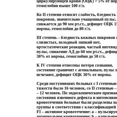
циркулирующей крови (ОЦК) > 5% от но
гемоглобин выше 100 г/л.
Ко
II степени
относят слабость, бледност
покровов, значительно учащенный пульс,
снижается до 90 мм рт.ст., дефицит ОЦК 
нормы, гемоглобин до 80 г/л.
III степень
– бледность кожных покровов 
слизистых, холодный липкий пот,
ортостатические реакции, частый нитев
пульс, снижение АД до 60 мм рт.ст., деф
30% от нормы, гемоглобин до 50 г/л.
К
IV степени
отнесены потеря сознания,
состояние граничит с агональным, пульс 
исчезают, дефицит ОЦК 30% от нормы.
Среди поступивших больных с I степенью
тяжести было 16 человек, со II степенью – 2
– 12 человек. По эндоскопическим призна
состояния язвенного дефекта и интенсивн
кровотечения больные были разделены н
группы в соответствии с классификацией 
FI – активное кровотечение: а – пульсир
артериальное кровотечение; b – капельно