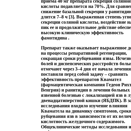
приема 40 мг препарата секреция соляной
кислоты подавляется на 70%. Для сравне
снижение базальной секреции у ранитиди
длится 7–8 ч [3]. Выраженная степень угн
секреции соляной кислоты, воздействие н
пик ее и продолжительное действие обесп
высокую клиническую эффективность
фамотидина
.
Препарат также оказывает выраженное д
на процессы репаративной регенерации,
сокращая сроки рубцевания язвы. Исчезн
болей и диспепсических расстройств боль
отмечают через 3–4 дня от начала лечени
поставили перед собой задачу – сравнить
эффективность препаратов
Квамател
(фармацевтическая компания Гедеон Рихт
Венгрия) и ранитидин в лечении больных
язвенной болезнью с локализацией язв в 
двенадцатиперстной кишки (ЯБДПК). В з
исследования входило изучение влияния
Кваматела на динамику симптомов, срок
рубцевания язв в зависимости от их вели
кислотность желудочного содержимого.
Общеклинические методы исследования 