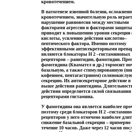
кровотечением.
В патогенезе язвенной болезни, осложнен
кровотечением, значительную роль играе
нарушение равновесия между местными
факторами агрессии и факторами защиты
приводит к повышению уровня секреции 
кислоты, усилению действия кислотно–
пептического фактора. Именно поэтому
эффективными антисекреторными препа
являются блокаторы Н 2 –гистаминовых
рецепторов – ранитидин, фамотидин. Пр
фамотидина (Квамател и др.) тормозят н
базальную, а также стимулированную (пи
кофеином, пентагастрином) солянокислу
секрецию. Их антисекреторное действие в 
выше действия ранитидина. Длительност
действия определяется силой связывания 
рецепторами гистамина.
У фамотидина она является наиболее про
поэтому среди блокаторов Н 2 –гистамин
рецепторов у него отмечено наиболее дли
снижение базальной секреции – примерно
течение 10 часов. Даже через 12 часов пос