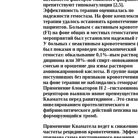
препятствуют гипокоагуляции [2,5].
Эффективность терапии оценивалась по
надежности гемостаза. На фоне комплекс
терапии удалось остановить кровотечение 
пациентов. Больным с активным кровот
(FI) на фоне общих и местных гемостатич
мероприятий был установлен надежный г
У больных с неактивным кровотечением (
был показан и проведен эндоскопический
гемостаз: обкалывание 0,1%–ным раство
дицинона или 30%–ной спирт–новокаино
смесью и орошение дна язвы раствором
аминокапроновой кислоты. В группе паци
поступивших без признаков кровотечения (
на фоне терапии не наблюдались геморраг
Применение блокаторов Н 2 –гистаминов
рецепторов выявило
явное преимуществ
Кваматела перед ранитидином
. Это связа
нивелированием протеолитического и
фибринолитического действий пепсина на
формирующийся тромб.
Применение Кваматела ведет к снижению
частоты рецидивов кровотечения
. Эффек
признана схема внутривенного введения