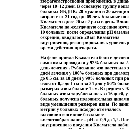
эзофагогастроскопия проводились в дина
через 10–12 дней. В основную группу вош
больных ЯБДПК: 20 мужчин и 20 женщин
возрасте от 21 года до 69 лет. Больные по
Квамател в дозе 20 мг 2 раза в день. Влия
Кваматела на желудочную секрецию изуча
10 больных: после определения рН базаль
секреции, вводилось 20 мг Кваматела
внутривенно, регистрировались уровень 
время действия препарата.
На фоне приема Кваматела боли и диспеп
симптомы проходили у 92% больных на 2
день лечения
. Рубцевание язв наступало з
дней лечения у 100% больных при диамет
до 0,5 см, за 18 дней у 99% больных при р
язвы от 0,5 до 1 см и за 34 дня у 96% бол
размерах язвы больше 1 см. В среднем у 
больных язвы зарубцевались за 16 дней, 
больных получена положительная динами
виде уменьшения размеров язвы. По дан
метрии у больных исходно отмечалось
высокоинтенсивное базальное
кислотообразование – рН от 0,9 до 1,2. По
внутривенного введения Кваматела набл