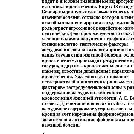
видят в дне язвы зияющий конец артерии
источника кровотечения. Еще в 1856 году
Бернар выдвинул кислотно–пептическую
язвенной болезни, согласно которой в гене
язвообразования и аррозии сосуда важне
роль играет агрессивное воздействие кис
пептических факторов желудочного сока.
условии наличия нарушения трофики сос
стенки кислотно–пептические факторы
желудочного сока вызывают аррозию сосу
одних случаях при язвенной болезни, осл
кровотечением, происходит разрушение 
сосудов, в других – кровоточат мелкие ар
наконец, известны диапедезные паренхим
кровотечения. Уже много лет внимание
исследователей привлечено к роли «мест
факторов» гастродуоденальной зоны в ра
поддержании желудочно–кишечного
кровотечения язвенной этиологии. А.С. Б
с соавт. [1] показали в опытах in vitro , чт
желудочное содержимое ухудшает сверты
крови за счет нарушения фибринообразов
значительной активации фибринолиза пр
язвенной болезни.