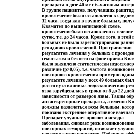
препарата в дозе 40 мг с 6–часовым интер
В группе пациентов, получавших ранитид
кровотечение было остановлено в среднем
32 часа, тогда как в группе больных, пол
Квамател по вышеописанной схеме,
кровотечениебыло остановлено в течение
суток, т.е. до 24 часов. Кроме того, в этой
больных не было зарегистрировано ранни
рецидивов кровотечений. При сравнении
результатов лечения у больных с провед
гемостазом и без него на фоне приема Кв
было выявлено статистически недостовер
различие (р>0,05), т.е. частота возникнове
повторного кровотечения примерно одина
результате лечения у всех 49 больных бы
достигнута клинико–эндоскопическая рем
язва зарубцевалась в сроки от 8 до 22 дней
зависимости от размеров язвы. Таким обр
антисекреторные препараты, а именно Кв
должны назначаться всем больным, кото
показано экстренное оперативное вмешат
Препарат улучшает прогноз и исходы
заболевания, снижает риск возникновени
повторных геморрагий, позволяет улучш
качество жизни пациентов. Побочных эф