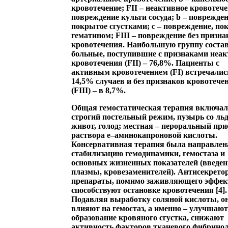
кровотечение; FII – неактивное кровотече
повреждение культи сосуда; b – поврежден
покрытое сгустками; с – повреждение, по
гематином; FIII – повреждение без призна
кровотечения. Наибольшую группу соста
больные, поступившие с признаками неак
кровотечения (FII) – 76,8%. Пациенты с
активным кровотечением (FI) встречалис
14,5% случаев и без признаков кровотече
(FIII) – в 8,7%.
Общая гемостатическая терапия включал
строгий постельный режим, пузырь со ль
живот, голод; местная – пероральный пр
раствора e–аминокапроновой кислоты.
Консервативная терапия была направлен
стабилизацию гемодинамики, гемостаза и
основных жизненных показателей (введен
плазмы, кровезаменителей). Антисекрето
препараты, помимо заживляющего эффек
способствуют остановке кровотечения [4].
Подавляя выработку соляной кислоты, о
влияют на гемостаз, а именно – улучшают
образование кровяного сгустка, снижают
активность факторов тканевого фибринол