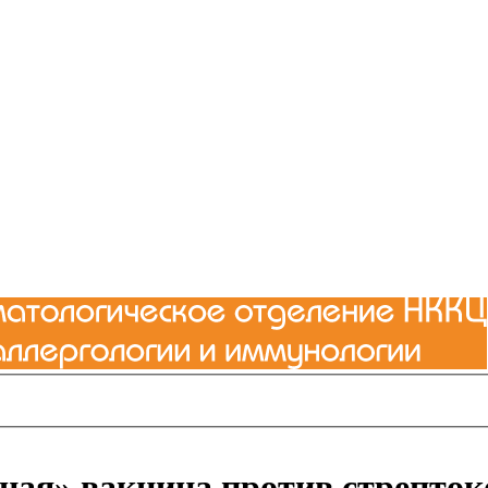
ная» вакцина против стрепток