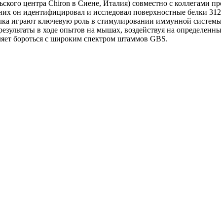
льского центра Chiron в Сиене, Италия) совместно с коллегами п
 них он идентифицировал и исследовал поверхностные белки 31
лка играют ключевую роль в стимулировании иммунной системы
результаты в ходе опытов на мышах, воздействуя на определенн
ляет бороться с широким спектром штаммов GBS.