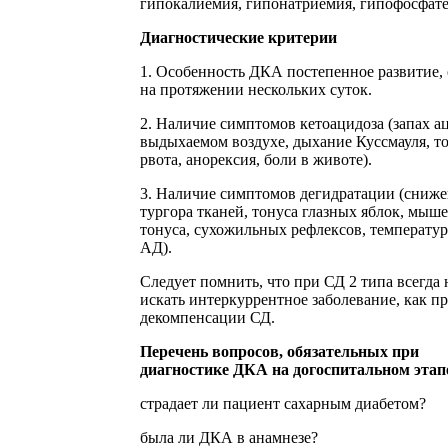
гипокалиемия, гипонатриемия, гипофосфат
Диагностические критерии
1. Особенность ДКА постепенное развитие,
на протяжении нескольких суток.
2. Наличие симптомов кетоацидоза (запах а
выдыхаемом воздухе, дыхание Куссмауля, т
рвота, анорексия, боли в животе).
3. Наличие симптомов дегидратации (сниж
тургора тканей, тонуса глазных яблок, мыш
тонуса, сухожильных рефлексов, температур
АД).
Следует помнить, что при СД 2 типа всегда 
искать интеркуррентное заболевание, как п
декомпенсации СД.
Перечень вопросов, обязательных при
диагностике ДКА на догоспитальном этап
страдает ли пациент сахарным диабетом?
была ли ДКА в анамнезе?