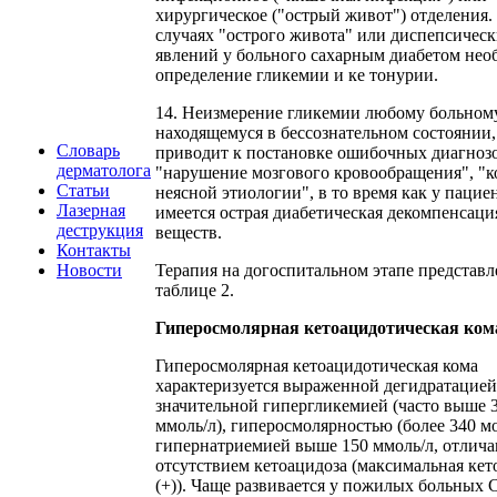
хирургическое ("острый живот") отделения.
случаях "острого живота" или диспепсичес
явлений у больного сахарным диабетом нео
определение гликемии и ке тонурии.
14. Неизмерение гликемии любому больному
находящемуся в бессознательном состоянии,
Словарь
приводит к постановке ошибочных диагноз
дерматолога
"нарушение мозгового кровообращения", "к
Статьи
неясной этиологии", в то время как у пацие
Лазерная
имеется острая диабетическая декомпенсаци
деструкция
веществ.
Контакты
Новости
Терапия на догоспитальном этапе представл
таблице 2.
Гиперосмолярная кетоацидотическая ком
Гиперосмолярная кетоацидотическая кома
характеризуется выраженной дегидратацией
значительной гипергликемией (часто выше 
ммоль/л), гиперосмолярностью (более 340 мо
гипернатриемией выше 150 ммоль/л, отлич
отсутствием кетоацидоза (максимальная кет
(+)). Чаще развивается у пожилых больных 