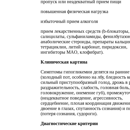
пропуск или неадекватный прием пищи
повышенная физическая нагрузка
избыточный прием алкоголя
прием лекарственных средств (b-блокаторы,
салицилаты, сульфаниламиды, фенилбутазон
анаболические стероиды, препараты кальция
тетрациклин, литий карбонат, пиридоксин,
ингибиторы MAO, клофибрат).
Клиническая картина
Симптомы гипогликемии делятся на ранние
(холодный пот, особенно на лбу, бледность 
сильный приступообразный голод, дрожь в 
раздражительность, слабость, головная боль,
головокружение, онемение губ), промежут
(неадекватное поведение, агрессивность,
сердцебиение, плохая координация движени
двоение в глазах, спутанность сознания) и 
(потеря сознания, судороги).
Диагностические критерии