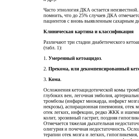
Часто этиология ДКА остается неизвестной.
помнить, что до 25% случаев ДКА отмечаетс
пациентов с вновь выявленным сахарным д
Клиническая картина и классификация
Различают три стадии диабетического кетоа
(табл. 1):
1.
Умеренный кетоацидоз
.
2.
Прекома, или декомпенсированный кет
3.
Кома
.
Осложнения кетоацидотической комы тром
глубоких вен, легочная эмболия, артериаль
тромбозы (инфаркт миокарда, инфаркт мозга
некрозы), аспирационная пневмония, отек м
отек легких, инфекции, редко ЖКК и ишем
колит, эрозивный гастрит, поздняя гипоглик
Отмечается тяжелая дыхательная недостаточ
олигурия и почечная недостаточность. Осл
терапии отек мозга и легких, гипогликемия,