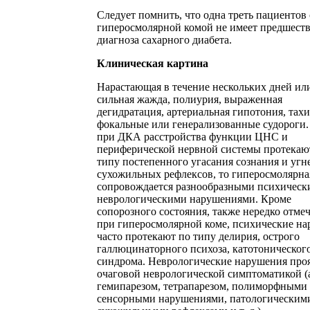
Следует помнить, что одна треть пациентов 
гиперосмолярной комой не имеет предшест
диагноза сахарного диабета.
Клиническая картина
Нарастающая в течение нескольких дней ил
сильная жажда, полиурия, выраженная
дегидратация, артериальная гипотония, тахи
фокальные или генерализованные судороги.
при ДКА расстройства функции ЦНС и
периферической нервной системы протекаю
типу постепенного угасания сознания и угн
сухожильных рефлексов, то гиперосмолярна
сопровождается разнообразными психическ
неврологическими нарушениями. Кроме
сопорозного состояния, также нередко отме
при гиперосмолярной коме, психические н
часто протекают по типу делирия, острого
галлюцинаторного психоза, катотоническог
синдрома. Неврологические нарушения про
очаговой неврологической симптоматикой (
гемипарезом, тетрапарезом, полиморфными
сенсорными нарушениями, патологическим