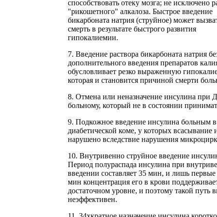
способствовать отеку мозга; не исключено р
"рикошетного" алкалоза. Быстрое введение
бикарбоната натрия (струйное) может вызва
смерть в результате быстрого развития
гипокалиемии.
7. Введение раствора бикарбоната натрия бе
дополнительного введения препаратов калия
обусловливает резко выраженную гипокали
которая и становится причиной смерти боль
8. Отмена или неназначение инсулина при
больному, который не в состоянии принимат
9. Подкожное введение инсулина больным в
диабетической коме, у которых всасывание 
нарушено вследствие нарушения микроцирк
10. Внутривенно струйное введение инсули
Период полураспада инсулина при внутрив
введении составляет 35 мин, и лишь первые
мин концентрация его в крови поддерживае
достаточном уровне, и поэтому такой путь 
неэффективен.
11. 34хкратное назначение инсулина коротк