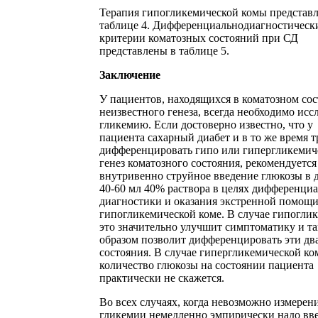
Терапия гипогликемической комы представл
таблице 4. Дифференциальнодиагностическ
критерии коматозных состояний при СД
представлены в таблице 5.
Заключение
У пациентов, находящихся в коматозном со
неизвестного генеза, всегда необходимо исс
гликемию. Если достоверно известно, что у
пациента сахарный диабет и в то же время 
дифференцировать гипо или гипергликемич
генез коматозного состояния, рекомендуется
внутривенно струйное введение глюкозы в д
40-60 мл 40% раствора в целях дифференци
диагностики и оказания экстренной помощ
гипогликемической коме. В случае гипогли
это значительно улучшит симптоматику и т
образом позволит дифференцировать эти дв
состояния. В случае гипергликемической ко
количество глюкозы на состоянии пациента
практически не скажется.
Во всех случаях, когда невозможно измерен
гликемии немедленно эмпирически надо вв