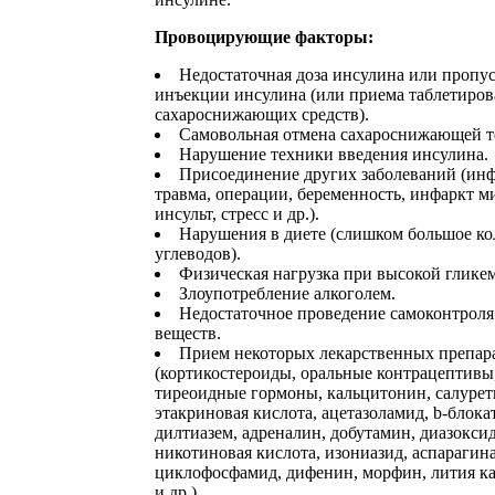
Провоцирующие факторы:
Недостаточная доза инсулина или пропу
инъекции инсулина (или приема таблетиро
сахароснижающих средств).
Самовольная отмена сахароснижающей т
Нарушение техники введения инсулина.
Присоединение других заболеваний (ин
травма, операции, беременность, инфаркт м
инсульт, стресс и др.).
Нарушения в диете (слишком большое ко
углеводов).
Физическая нагрузка при высокой глике
Злоупотребление алкоголем.
Недостаточное проведение самоконтроля
веществ.
Прием некоторых лекарственных препар
(кортикостероиды, оральные контрацептивы
тиреоидные гормоны, кальцитонин, салурет
этакриновая кислота, ацетазоламид, b-блока
дилтиазем, адреналин, добутамин, диазоксид
никотиновая кислота, изониазид, аспарагина
циклофосфамид, дифенин, морфин, лития к
и др.).