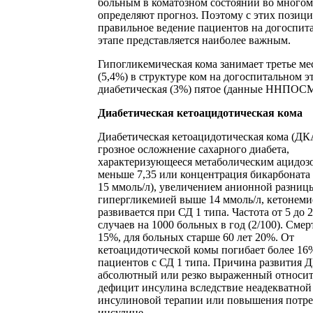
больным в коматозном состоянии во многом
определяют прогноз. Поэтому с этих позиц
правильное ведение пациентов на догоспит
этапе представляется наиболее важным.
Гипогликемическая кома занимает третье ме
(5,4%) в структуре ком на догоспитальном эт
диабетическая (3%) пятое (данные ННПОС
Диабетическая кетоацидотическая кома
Диабетическая кетоацидотическая кома (ДК
грозное осложнение сахарного диабета,
характеризующееся метаболическим ацидоз
меньше 7,35 или концентрация бикарбоната
15 ммоль/л), увеличением анионной разниц
гипергликемией выше 14 ммоль/л, кетонеми
развивается при СД 1 типа. Частота от 5 до 
случаев на 1000 больных в год (2/100). Смер
15%, для больных старше 60 лет 20%. От
кетоацидотической комы погибает более 16
пациентов с СД 1 типа. Причина развития 
абсолютный или резко выраженный относи
дефицит инсулина вследствие неадекватной
инсулиновой терапии или повышения потре
инсулине.