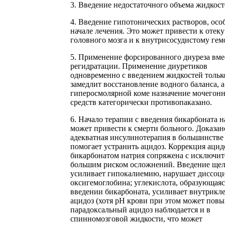
3. Введение недостаточного объема жидкост
4. Введение гипотонических растворов, осо
начале лечения. Это может привести к отеку
головного мозга и к внутрисосудистому гем
5. Применение форсированного диуреза вме
регидратации. Применение диуретиков
одновременно с введением жидкостей тольк
замедлит восстановление водного баланса, а
гиперосмолярной коме назначение мочегон
средств категорически противопаказано.
6. Начало терапии с введения бикарбоната н
может привести к смерти больного. Доказан
адекватная инсулинотерапия в большинстве
помогает устранить ацидоз. Коррекция ацид
бикарбонатом натрия сопряжена с исключит
большим риском осложнений. Введение ще
усиливает гипокалиемию, нарушает диссо
оксигемоглобина; углекислота, образующаяс
введении бикарбоната, усиливает внутрикл
ацидоз (хотя рН крови при этом может повы
парадоксальный ацидоз наблюдается и в
спинномозговой жидкости, что может