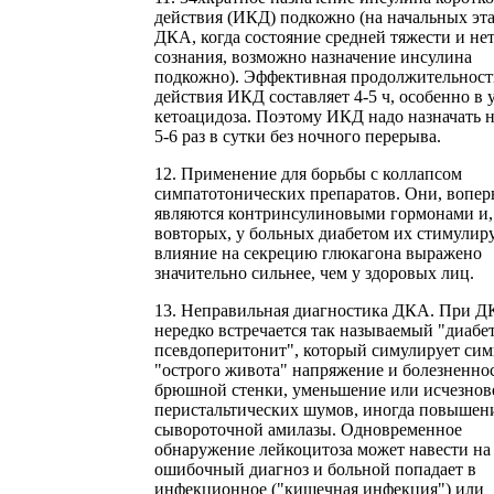
действия (ИКД) подкожно (на начальных эт
ДКА, когда состояние средней тяжести и не
сознания, возможно назначение инсулина
подкожно). Эффективная продолжительност
действия ИКД составляет 4-5 ч, особенно в 
кетоацидоза. Поэтому ИКД надо назначать н
5-6 раз в сутки без ночного перерыва.
12. Применение для борьбы с коллапсом
симпатотонических препаратов. Они, вопер
являются контринсулиновыми гормонами и,
вовторых, у больных диабетом их стимули
влияние на секрецию глюкагона выражено
значительно сильнее, чем у здоровых лиц.
13. Неправильная диагностика ДКА. При 
нередко встречается так называемый "диабе
псевдоперитонит", который симулирует си
"острого живота" напряжение и болезненно
брюшной стенки, уменьшение или исчезнов
перистальтических шумов, иногда повышен
сывороточной амилазы. Одновременное
обнаружение лейкоцитоза может навести на
ошибочный диагноз и больной попадает в
инфекционное ("кишечная инфекция") или