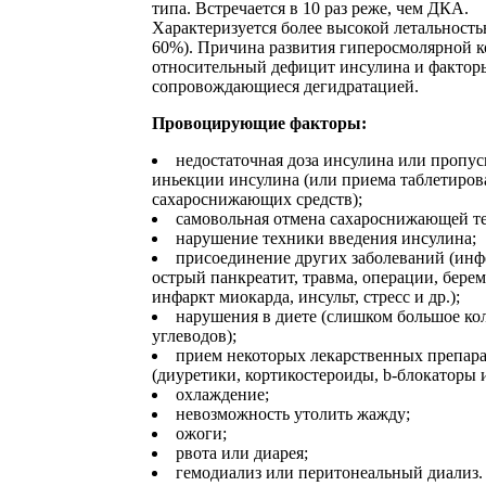
типа. Встречается в 10 раз реже, чем ДКА.
Характеризуется более высокой летальность
60%). Причина развития гиперосмолярной 
относительный дефицит инсулина и фактор
сопровождающиеся дегидратацией.
Провоцирующие факторы:
недостаточная доза инсулина или пропус
иньекции инсулина (или приема таблетиро
сахароснижающих средств);
самовольная отмена сахароснижающей т
нарушение техники введения инсулина;
присоединение других заболеваний (инф
острый панкреатит, травма, операции, берем
инфаркт миокарда, инсульт, стресс и др.);
нарушения в диете (слишком большое ко
углеводов);
прием некоторых лекарственных препар
(диуретики, кортикостероиды, b-блокаторы и
охлаждение;
невозможность утолить жажду;
ожоги;
рвота или диарея;
гемодиализ или перитонеальный диализ.