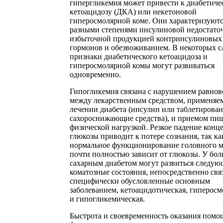
гипергликемия может привести к диабетиче
кетоацидозу (ДКА) или некетоновой
гиперосмолярной коме. Они характеризуют
разными степенями инсулиновой недостато
избыточной продукцией контринсулиновых
гормонов и обезвоживанием. В некоторых с
признаки диабетического кетоацидоза и
гиперосмолярной комы могут развиваться
одновременно.
Гипогликемия связана с нарушением равнов
между лекарственным средством, применяе
лечении диабета (инсулин или таблетирова
сахороснижающие средства), и приемом пи
физической нагрузкой. Резкое падение конц
глюкозы приводит к потере сознания, так ка
нормальное функционирование головного м
почти полностью зависит от глюкозы. У бо
сахарным диабетом могут развиться следую
коматозные состояния, непосредственно свя
специфически обусловленные основным
заболеванием, кетоацидотическая, гиперосм
и гипогликемическая.
Быстрота и своевременность оказания помо