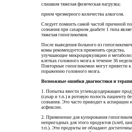
слишком тяжелая физическая нагрузка;
прием чрезмерного количества алкоголя.
Следует помнить самой частой причиной п
сознания при сахарном диабете 1 типа являе
тяжелая гипогликемия.
После выведения больного из гипогликемич
комы рекомендуется применять средства,
улучшающие микроциркуляцию и метаболиз
клетках головного мозга в течение 36 недель
Повторные гипогликемии могут привести к
поражению головного мозга.
Возможные ошибки диагностики и терапи
1. Попытка ввести углеводсодержащие про
(сахар и т.п.) в ротовую полость пациенту бе
сознания. Это часто приводит к аспирации и
асфиксии.
2. Применение для купирования гипоглике
непригодных для этого продуктов (хлеб, шо
т.п.). Эти продукты не обладают достаточн