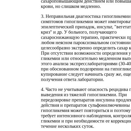
сахароповышающим действием или повыша
крови, но слишком медленно.
3. Неправильная диагностика гипогликемии.
симптомов гипогликемии может имитирова
эпилептический припадок, инсульт, "вегет
криз" и др. У больного, получающего
сахароснижающую терапию, практически п
любом неясном пароксизмальном состоянии
целесообразно экстренно определить сахар 
При отсутствии возможности определения 
гликемии или относительно медленном вы
этого анализа экспресслабораториями (30-40
при обоснованном подозрении на гипоглик
купирование следует начинать сразу же, еще
получения ответа лаборатории.
4. Часто не учитывают опасность рецидива 
выведения из тяжелой гипогликемии. При
передозировке препаратов инсулина продле
действия и препаратов сульфонилмочевины
гипогликемия может повториться и поэтому
требует интенсивного наблюдения, контрол
гликемии и при необходимости ее коррекци
течение нескольких суток.