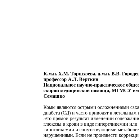
К.м.н. Х.М. Торшхоева, д.м.н. В.В. Городе
профессор А.Л. Верткин
Национальное научно-практическое обще
скорой медицинской помощи, МГМСУ им.
Семашко
Комы являются острыми осложнениями сах
диабета (СД) и часто приводят к летальным 
Это прямой результат изменений содержани
глюкозы в крови в виде гипергликемии или
гипогликемии и сопутствующими метаболи
нарушениями. Если не произвести коррекци