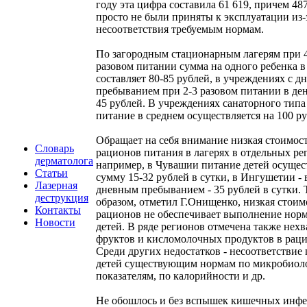
году эта цифра составила 61 619, причем 48
просто не были приняты к эксплуатации из-
несоответствия требуемым нормам.
По загородным стационарным лагерям при 4
разовом питании сумма на одного ребенка в
составляет 80-85 рублей, в учреждениях с 
пребыванием при 2-3 разовом питании в ден
45 рублей. В учреждениях санаторного типа
питание в среднем осуществляется на 100 ру
Обращает на себя внимание низкая стоимос
Словарь
рационов питания в лагерях в отдельных ре
дерматолога
например, в Чувашии питание детей осущес
Статьи
сумму 15-32 рублей в сутки, в Ингушетии - в
Лазерная
дневным пребыванием - 35 рублей в сутки.
деструкция
образом, отметил Г.Онищенко, низкая стоим
Контакты
рационов не обеспечивает выполнение нор
Новости
детей. В ряде регионов отмечена также нехв
фруктов и кисломолочных продуктов в раци
Среди других недостатков - несоответствие
детей существующим нормам по микробиол
показателям, по калорийности и др.
Не обошлось и без вспышек кишечных инфе