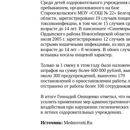
Среди детей оздоровительного учреждения 
пребыванием, организованного на базе
Старооскольского МОУ «СОШ № 22» Белго
области, зарегистрировано 19 случаев пище
токсикоинфекции, в том числе 15 случаев ср
возрасте до 14 лет. В пансионате «Синеморь
Ордынского района Новосибирской области 
июля 2005 г. зарегистрировано 12 случаев з
острыми кишечными инфекциями, из них де
возрасте до 14 лет – 8 человек. В обоих случ
вспышка носила пищевой характер.
Только за 1 смену в этом году было наложен
штрафов на сумму более 600 000 рублей, вы
около 300 предупреждений, вынесено 179
постановлений о приостановлении работы л
отстранено от работы более 100 сотрудников
В итоге Геннадий Онищенко отметил, что н
усилить применение мер административног
воздействия при нарушении гигиенических
в летних оздоровительных учреждениях.
Источник:
Mednovosti.Ru