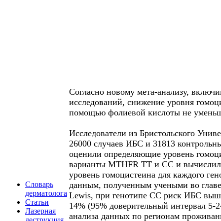
Согласно новому мета-анализу, включ
исследований, снижение уровня гомоц
помощью фолиевой кислоты не уменьш
Исследователи из Бристольского Унив
26000 случаев ИБС и 31813 контрольны
оценили определяющие уровень гомоц
варианты MTHFR TT и СС и вычислил
уровень гомоцистеина для каждого ген
Словарь
данным, полученным учеными во главе 
дерматолога
Lewis, при генотипе СС риск ИБС выш
Статьи
14% (95% доверительный интервал 5-2
Лазерная
анализа данных по регионам проживан
деструкция