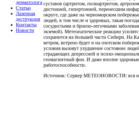
дерматолога
суставов (артритом, полиартритом, артрозо
Статьи
дистонией, гипертонией, перенесшим инфар
Лазерная
округе, где даже на черноморском побережь
деструкция
людей, в том числе и здоровых, такая погод
Контакты
сосудистыми и бронхо-легочными заболеван
Новости
экземой). Метеопатические реакции усилят
сохранится на большей части Сибири. На К
ветром, ветрено будет и на охотском побе
условия вызовут ухудшение состояние людей
страдающих депрессией и психо-эмоционал
геомагнитный фон. И даже вполне здоровые 
работоспособности.
Источник: Сервер МЕТЕОНОВОСТИ: вся ин