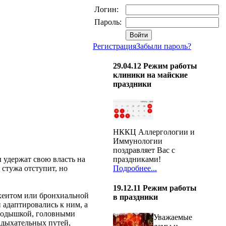
Логин:
Пароль:
Регистрация
Забыли пароль?
29.04.12
Режим работы
клиники на майские
праздники
НККЦ Аллергологии и
Иммунологии
поздравляет Вас с
праздниками!
 удержат свою власть на
Подробнее...
стужа отступит, но
19.12.11
Режим работы
ахеитом или бронхиальной
в праздники
 адаптировались к ним, а
, одышкой, головными
Уважаемые
 дыхательных путей,