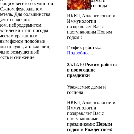
дамы и
дающим вегето-сосудистой
господа!
в Южном федеральном
метель. Для большинства
НККЦ Аллергологии и
ям с сердечно-
Иммунологии
зом, нейродермитом,
поздравляет Вас с
пастический тип погоды
наступающим Новым
 местам ураганным
годом !
итным фоном подобные
и инсульт, а также лиц,
График работы...
сильно возмущенный
Подробнее...
лость и снижение
25.12.10
Режим работы
в новогодние
праздники
Уважаемые дамы и
господа!
НККЦ Аллергологии и
Иммунологии
поздравляет Вас с
наступающими
праздниками:
Новым
годом
и
Рождеством!