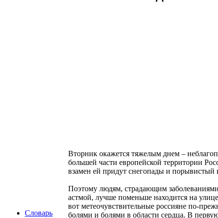
Вторник окажется тяжелым днем – неблагоп
большей части европейской территории Росс
взамен ей придут снегопады и порывистый 
Поэтому людям, страдающим заболеваниями 
астмой, лучше поменьше находится на улице
вот метеочувствительные россияне по-преж
Словарь
болями и болями в области сердца. В перву