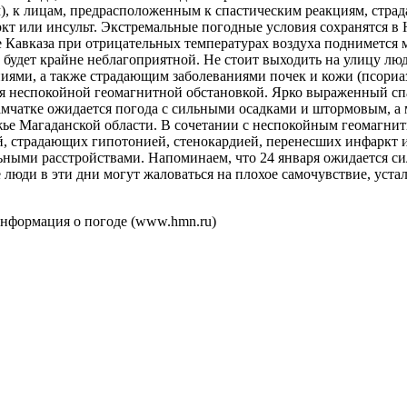
м), к лицам, предрасположенным к спастическим реакциям, стра
кт или инсульт. Экстремальные погодные условия сохранятся 
е Кавказа при отрицательных температурах воздуха поднимется 
а будет крайне неблагоприятной. Не стоит выходить на улицу люд
иями, а также страдающим заболеваниями почек и кожи (псориа
ся неспокойной геомагнитной обстановкой. Ярко выраженный с
амчатке ожидается погода с сильными осадками и штормовым, а
режье Магаданской области. В сочетании с неспокойным геомагн
, страдающих гипотонией, стенокардией, перенесших инфаркт ил
ьными расстройствами. Напоминаем, что 24 января ожидается 
люди в эти дни могут жаловаться на плохое самочувствие, уста
формация о погоде (www.hmn.ru)