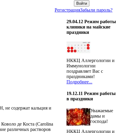
Регистрация
Забыли пароль?
29.04.12
Режим работы
клиники на майские
праздники
НККЦ Аллергологии и
Иммунологии
поздравляет Вас с
праздниками!
Подробнее...
19.12.11
Режим работы
в праздники
 не содержат кальция и
Уважаемые
дамы и
господа!
Коволо де Коста (Carolina
твие различных растворов
НККЦ Аллергологии и