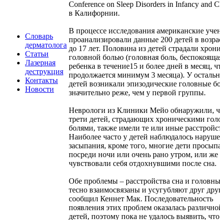
Conference on Sleep Disorders in Infancy and C
в Калифорнии.
В процессе исследования американские уче
Словарь
проанализировали данные 200 детей в возрас
дерматолога
до 17 лет. Половина из детей страдали хрон
Статьи
головной болью (головная боль, беспокояща
Лазерная
ребенка в течение15 и более дней в месяц, ч
деструкция
продолжается минимум 3 месяца). У осталь
Контакты
детей возникали эпизодические головные б
Новости
значительно реже, чем у первой группы.
Неврологи из Клиники Мейо обнаружили, ч
трети детей, страдающих хроническими го
болями, также имели те или иные расстройст
Наиболее часто у детей наблюдалось наруш
засыпания, кроме того, многие дети просып
посреди ночи или очень рано утром, или же
чувствовали себя отдохнувшими после сна.
Обе проблемы – расстройства сна и головны
тесно взаимосвязаны и усугубляют друг дру
сообщил Кеннет Мак. Последовательность
появления этих проблем оказалась различно
детей, поэтому пока не удалось выявить, что