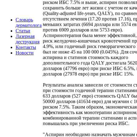
риском ИБС 7.5% и выше, аспирин позволя
сохранить больше лет жизни с учетом ее кач
(Quality-adjusted life-years, QALY), по сравн
отсутствием лечения (17.20 против 17.16), п
Словарь
меньших затратах (6694 доллара или 5574 е
дерматолога
против 6909 долларов или 5753 евро).
Статьи
Аспиринотерапия была менее эффективной,
Лазерная
риск желудочно-кишечных кровотечений п
деструкция
4.9%, или годичный риск геморрагического 
Контакты
был не ниже 45 на 100 000 (0.045%). Для со
Новости
аспирина и статинов стоимость каждого
дополнительного года QALY достигала 562
долларов (47796 евро) при риске ИБС 6.5%, 
долларов (27978 евро) при риске ИБС 15%.
Результаты анализа зависели от стоимости с
при стоимости годичной терапии статинами
633 долларов (527 евро) стоимость QALY б
50000 долларов (41634 евро) для мужчин с 
риском 7.5%. Таким образом, экономическая
эффективность как монотерапии аспирином,
комбинированной терапии статинами и асп
повышалась при увеличении риска ИБС.
"Аспирин необходимо назначать мужчинам с