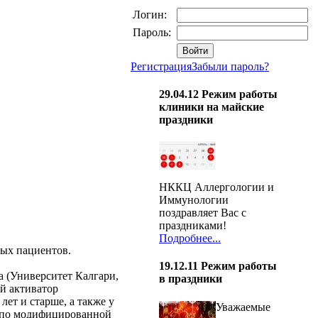
Логин:
Пароль:
Регистрация
Забыли пароль?
29.04.12
Режим работы
клиники на майские
праздники
НККЦ Аллергологии и
Иммунологии
поздравляет Вас с
праздниками!
Подробнее...
дых пациентов.
19.12.11
Режим работы
aja (Университет Калгари,
в праздники
й активатор
ет и старше, а также у
Уважаемые
ы по модифицированной