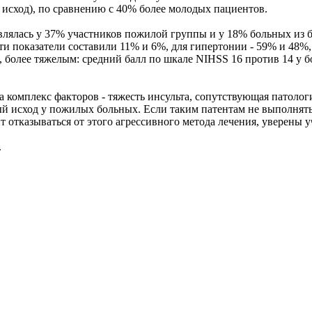
 исход), по сравнению с 40% более молодых пациентов.
влялась у 37% участников пожилой группы и у 18% больных из 
ти показатели составили 11% и 6%, для гипертонии - 59% и 48%,
 более тяжелым: средний балл по шкале NIHSS 16 против 14 у 
, а комплекс факторов - тяжесть инсульта, сопутствующая патол
ый исход у пожилых больных. Если таким патентам не выполнять
т отказываться от этого агрессивного метода лечения, уверены 
.