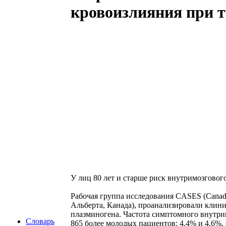
кровоизлияния при 
У лиц 80 лет и старше риск внутримозговог
Рабочая группа исследования CASES (Canadian 
Альберта, Канада), проанализировали клини
плазминогена. Частота симптомного внутрим
Словарь
865 более молодых пациентов: 4.4% и 4.6%