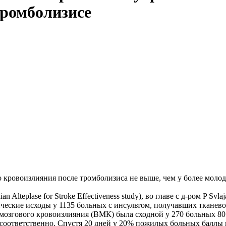
тромболизисе
о кровоизлияния после тромболизиса не выше, чем у более моло
Alteplase for Stroke Effectiveness study), во главе с д-ром P Svl
ческие исходы у 1135 больных с инсультом, получавших тканево
озгового кровоизлияния (ВМК) была сходной у 270 больных 80 л
, соответственно. Спустя 20 дней у 20% пожилых больных балл