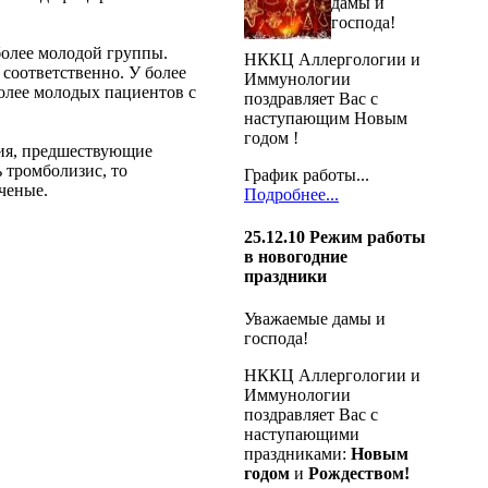
дамы и
господа!
более молодой группы.
НККЦ Аллергологии и
 соответственно. У более
Иммунологии
более молодых пациентов с
поздравляет Вас с
наступающим Новым
годом !
огия, предшествующие
 тромболизис, то
График работы...
ученые.
Подробнее...
25.12.10
Режим работы
в новогодние
праздники
Уважаемые дамы и
господа!
НККЦ Аллергологии и
Иммунологии
поздравляет Вас с
наступающими
праздниками:
Новым
годом
и
Рождеством!