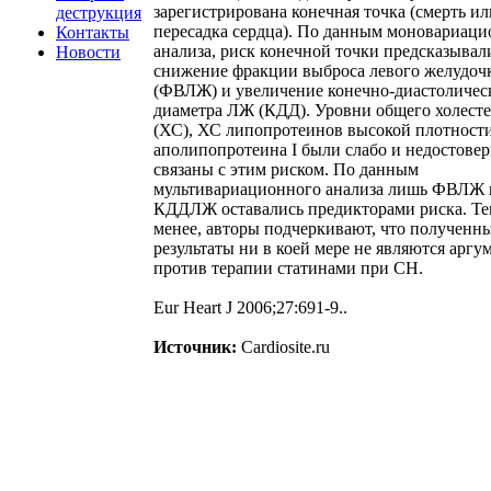
зарегистрирована конечная точка (смерть ил
деструкция
пересадка сердца). По данным моновариаци
Контакты
анализа, риск конечной точки предсказывал
Новости
снижение фракции выброса левого желудоч
(ФВЛЖ) и увеличение конечно-диастоличес
диаметра ЛЖ (КДД). Уровни общего холест
(ХС), ХС липопротеинов высокой плотност
аполипопротеина I были слабо и недостове
связаны с этим риском. По данным
мультивариационного анализа лишь ФВЛЖ 
КДДЛЖ оставались предикторами риска. Те
менее, авторы подчеркивают, что полученн
результаты ни в коей мере не являются аргу
против терапии статинами при СН.
Eur Heart J 2006;27:691-9..
Источник:
Cardiosite.ru