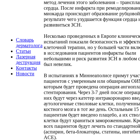
метод лечения этого заболевания – транспл
сердца. После инфаркта при ремоделирован
миокарда происходит образование рубцовой 
результате чего ухудшается функция сердца 
развивиться ЗСН.
Несколько проведенных в Европе клиничес
Словарь
испытаний показали безопасность и эффект
дерматолога
клеточной терапии, но у большей части вк
Статьи
в исследования пациентов инфаркты были
Лазерная
небольшими и риск развития ЗСН в любом 
деструкция
был невелик.
Контакты
Новости
В испытаниях в Миннеаполисе примут учас
пациентов с умеренным или обширным ОИ
которым будет проведена операция ангиопл
стентирования. Через 3-7 дней после операц
них будут через катетер интракоронарно вв
аутологичные стволовые клетки, полученны
костного мозга в тот же день. Остальным 15
пациентам будет введено плацебо, а их ств
клетки будут храниться замороженными. Кро
всех пациентов будут лечить по стандартной
(аспирин, бета-блокаторы, статины, ингиби
ACE).