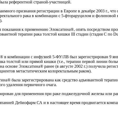
была референтной страной-участницей.
имного признания регистрации в Европе в декабре 2003 г., что
ректального рака в комбинации с 5-фтораруцилом и фолиновой ки
).
ны показания к применению Элоксатина®, опять посредством пр
вантной терапии рака толстой кишки III стадии (стадия С по Du
в комбинации с инфузией 5-ФУ/ЛВ был зарегистрирован 9 январ
ка толстой или прямой кишки (т.е., терапии первой линии бол
на основе Элоксатина® ранее (в августе 2002 г.) получила реги
пациентов метастатическим колоректальным раком).
атина® была зарегистрирована как средство адъювантной терапии
ого удаления первичного очага.
рирован для применения при раке поджелудочной железы или ра
мпанией Дебиофарм СА и в настоящее время продвигается компа