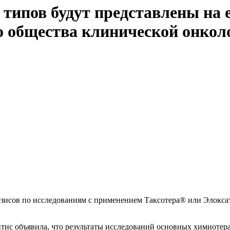
 типов будут представлены на 
о общества клинической онколо
тезисов по исследованиям с применением Таксотера® или Элокса
нтис объявила, что результаты исследований основных химиотер