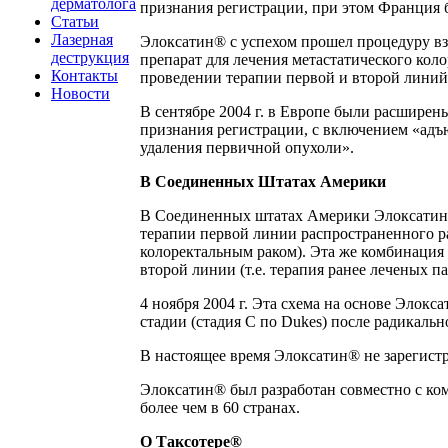
дерматолога
признания регистрации, при этом Франция 
Статьи
Лазерная
Элоксатин® с успехом прошел процедуру вза
деструкция
препарат для лечения метастатического коло
Контакты
проведении терапии первой и второй линий
Новости
В сентябре 2004 г. в Европе были расшире
признания регистрации, с включением «адъю
удаления первичной опухоли».
В Соединенных Штатах Америки
В Соединенных штатах Америки Элоксатин® 
терапии первой линии распространенного ра
колоректальным раком). Эта же комбинация 
второй линии (т.е. терапия ранее леченых 
4 ноября 2004 г. Эта схема на основе Элокс
стадии (стадия С по Dukes) после радикальн
В настоящее время Элоксатин® не зарегист
Элоксатин® был разработан совместно с ко
более чем в 60 странах.
О Таксотере
®