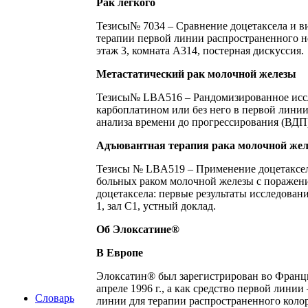
Рак легкого
Тезисы
№ 7034 – Сравнение доцетаксела и в
терапии первой линии распространенного нем
этаж 3, комната A314, постерная дискуссия.
Метастатический рак молочной железы
Тезисы
№ LBA516 – Рандомизированное иссле
карбоплатином или без него в первой лини
анализа времени до прогрессирования (ВДП). 
Адъювантная терапия рака молочной же
Тезисы № LBA519 – Применение доцетаксел
больных раком молочной железы с поражени
доцетаксела: первые результаты исследовани
1, зал C1, устный доклад.
Об Элоксатине®
В Европе
Элоксатин® был зарегистрирован во Франции
апреле 1996 г., а как средство первой линии
Словарь
линии для терапии распространенного коло