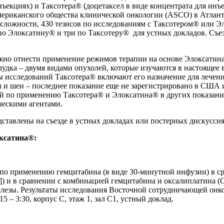
екциях) и Таксотера® (доцетаксел в виде концентрата для инъе
мериканского общества клинической онкологии (ASCO) в Атлан
 сложности, 430 тезисов по исследованиям с Таксотером® или Э
а по Элоксатину® и три по Таксотеру® для устных докладов. Съ
жно отнести применение режимов терапии на основе Элоксатин
дка – двумя видами опухолей, которые изучаются в настоящее в
ы исследований Таксотера® включают его назначение для лечени
 и шеи – последнее показание еще не зарегистрировано в США 
й по применению Таксотера® и Элоксатина® в других показани
ческими агентами.
ставлены на съезде в устных докладах или постерных дискусси
ксатина®:
 по применению гемцитабина (в виде 30-минутной инфузии) в с
]) и в сравнении с комбинацией гемцитабина и оксалиплатина
лезы. Результаты исследования Восточной сотрудничающей онк
 – 3:30, корпус C, этаж 1, зал C1, устный доклад.