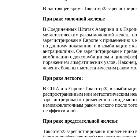
В настоящее время Таксотер® зарегистриро
При раке молочной железы:
В Соединенных Штатах Америки и в Европе
метастатическим раком молочной железы по
зарегистрирован в Европе к применению в 
по данному показанию, и в комбинации с к
антрациклины. Он зарегистрирован к прим
комбинации с доксорубицином и циклофосф
поражением лимфатических узлов. Наконец,
лечения больных метастатическим раком мо
При раке легкого:
В США и в Европе Таксотер®, в комбинации
распространенным или метастатическим нем
зарегистрирован к применению в виде мон
немелкоклеточным раком легкого после того
неэффективной .
При раке предстательной железы:
Таксотер® зарегистрирован к применению в
(гормонорефрактерного) метастатического 