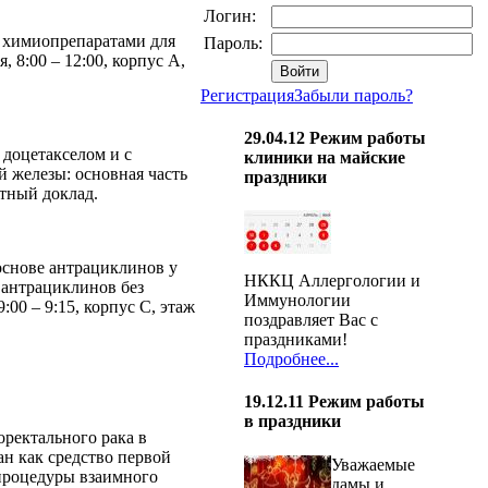
Логин:
и химиопрепаратами для
Пароль:
 8:00 – 12:00, корпус A,
Регистрация
Забыли пароль?
29.04.12
Режим работы
доцетакселом и с
клиники на майские
 железы: основная часть
праздники
стный доклад.
снове антрациклинов у
НККЦ Аллергологии и
 антрациклинов без
Иммунологии
00 – 9:15, корпус C, этаж
поздравляет Вас с
праздниками!
Подробнее...
19.12.11
Режим работы
в праздники
оректального рака в
ван как средство первой
Уважаемые
 процедуры взаимного
дамы и