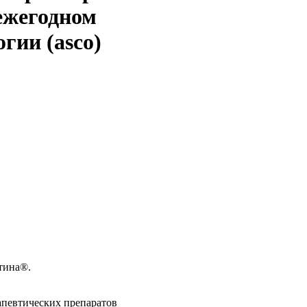
ежегодном
гии (asco)
тина®.
апевтических препаратов