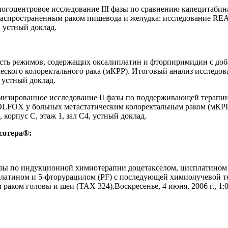
гоцентровое исследование III фазы по сравнению капецитабин
аспространенным раком пищевода и желудка: исследование REA
3, устный доклад.
ость режимов, содержащих оксалиплатин и фторпиримидин с доб
ческого колоректального рака (мКРР). Итоговый анализ исследо
, устный доклад.
зированное исследование II фазы по поддерживающей терапии
LFOX у больных метастатическим колоректальным раком (мКРР
 корпус C, этаж 1, зал C4, устный доклад.
сотера®:
фазы по индукционной химиотерапии доцетакселом, цисплатином
латином и 5-фторурацилом (PF) с последующей химиолучевой т
ком головы и шеи (TAX 324).Воскресенье, 4 июня, 2006 г., 1:00 