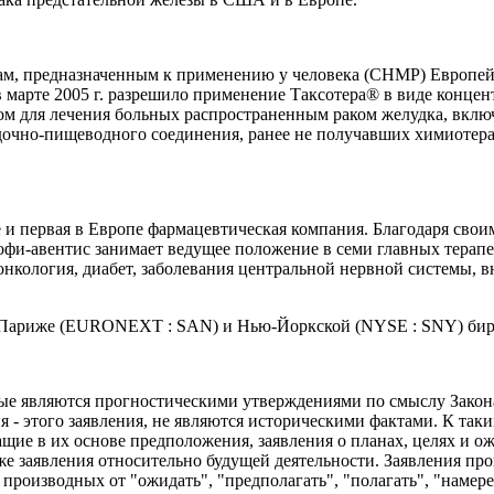
ам, предназначенным к применению у человека (CHMP) Европей
марте 2005 г. разрешило применение Таксотера® в виде концен
м для лечения больных распространенным раком желудка, включ
дочно-пищеводного соединения, ранее не получавших химиотер
ре и первая в Европе фармацевтическая компания. Благодаря св
офи-авентис занимает ведущее положение в семи главных терапе
 онкология, диабет, заболевания центральной нервной системы, 
в Париже (EURONEXT : SAN) и Нью-Йоркской (NYSE : SNY) бир
рые являются прогностическими утверждениями по смыслу Закона 
 - этого заявления, не являются историческими фактами. К таки
щие в их основе предположения, заявления о планах, целях и о
кже заявления относительно будущей деятельности. Заявления пр
производных от "ожидать", "предполагать", "полагать", "намере