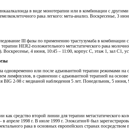
инкаалкалоида в виде монотерапии или в комбинации с другим
елкоклеточного рака легкого: мета-анализ. Воскресенье, 3 июня,
дование III фазы по применению трастузумаба в комбинации с 
и терапии HER2-положительного метастатического рака молочной
Воскресенье, 4 июня, 10:45 – 11:00, корпус C, этаж 1, зал C1, у
лезы
а одновременно или после адъювантной терапии режимами на о
ем лимфоузлов, в сравнении с адъювантной терапией на основе
я BIG 2-98 с медианой наблюдения 5 лет. Понедельник, 5 июня, 9:
 как средство второй линии для терапии метастатического кол
 – в апреле 1998 г. В июле 1999 г. Элоксатин® был зарегистриро
ректального рака в основных европейских странах посредством