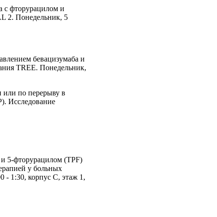
а с фторурацилом и
L 2. Понедельник, 5
авлением бевацизумаба и
вания TREE. Понедельник,
 или по перерыву в
). Исследование
 и 5-фторурацилом (TPF)
ерапией у больных
- 1:30, корпус С, этаж 1,