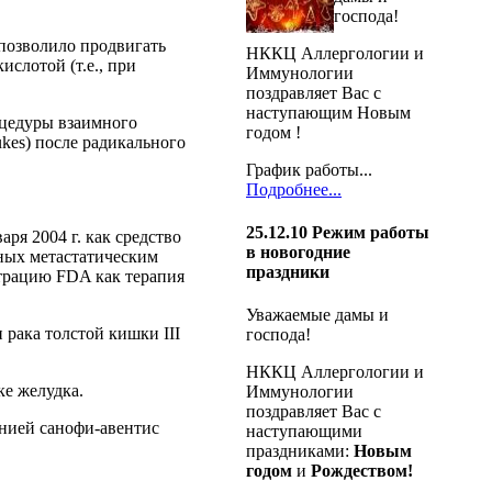
господа!
 позволило продвигать
НККЦ Аллергологии и
слотой (т.е., при
Иммунологии
поздравляет Вас с
наступающим Новым
оцедуры взаимного
годом !
kes) после радикального
График работы...
Подробнее...
25.12.10
Режим работы
я 2004 г. как средство
в новогодние
ьных метастатическим
праздники
страцию FDA как терапия
Уважаемые дамы и
 рака толстой кишки III
господа!
НККЦ Аллергологии и
ке желудка.
Иммунологии
поздравляет Вас с
нией санофи-авентис
наступающими
праздниками:
Новым
годом
и
Рождеством!