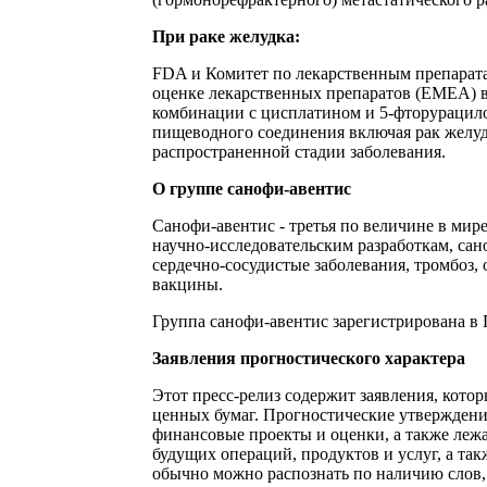
При раке желудка:
FDA и Комитет по лекарственным препарат
оценке лекарственных препаратов (ЕМЕА) в 
комбинации с цисплатином и 5-фторурацило
пищеводного соединения включая рак желу
распространенной стадии заболевания.
О группе санофи-авентис
Санофи-авентис - третья по величине в ми
научно-исследовательским разработкам, сан
сердечно-сосудистые заболевания, тромбоз,
вакцины.
Группа санофи-авентис зарегистрирована 
Заявления прогностического характера
Этот пресс-релиз содержит заявления, кото
ценных бумаг. Прогностические утверждения
финансовые проекты и оценки, а также лежа
будущих операций, продуктов и услуг, а та
обычно можно распознать по наличию слов, 