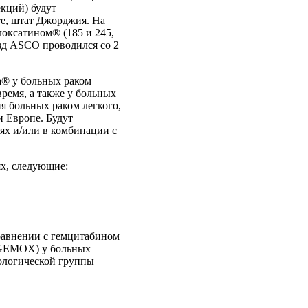
кций) будут
те, штат Джорджия. На
локсатином® (185 и 245,
езд ASCO проводился со 2
а® у больных раком
ремя, а также у больных
я больных раком легкого,
и Европе. Будут
ях и/или в комбинации с
ях, следующие:
равнении с гемцитабином
 (GEMOX) у больных
ологической группы