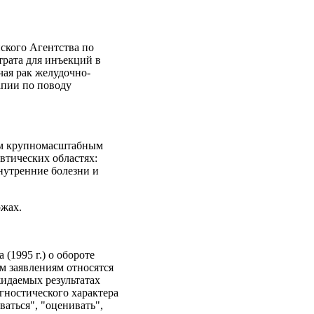
ского Агентства по
трата для инъекций в
ая рак желудочно-
апии по поводу
оим крупномасштабным
втических областях:
внутренние болезни и
жах.
(1995 г.) о обороте
м заявлениям относятся
жидаемых результатах
огностического характера
ваться", "оценивать",