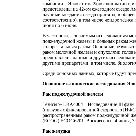
компании – Элоксатина®(оксалиплатин в инъ
представлены на 42-ом ежегодном съезде А
научные заседания съезда приняты, в общей
соответственно), в том числе четыре тезис
июня по 6 июня.
В частности, к значимым исследованиям мо
поджелудочной железы и больных раком желу
колоректальным раком. Основные результат
раком молочной железы и опухолями головы
представлены данные и других исследовани
другими препаратами, в том числе, биологи
Среди основных данных, которые будут пред
Основные клинические исследования Эло
Рак поджелудочной железы
Тезисы
№ LBA4004 – Исследование III фазы
(инфузия с фиксированной скоростью [ИФС
распространенным раком поджелудочной же
(ECOG) ECOG6201. Воскресенье, 4 июня, 3:15
Рак желудка