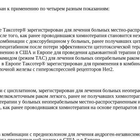
ван к применению по четырем разным показаниям:
 Таксотер® зарегистрирован для лечения больных местно-расп
сле того, как ранее проводившаяся химиотерапия становится не
комбинации с доксорубицином у больных, ранее получавших ци
апецитабином после потери эффективности цитотоксической те
енению в США и Европе для проведения адъювантной терапии (
амидом (режим TAC) для лечения больных операбельным раком
 в Европе Таксотер® зарегистрирован для применения в комбин
лочной железы с гиперэкспрессией рецепторов Her2.
 с цисплатином, зарегистрирован для лечения больных неопер
елкоклеточным раком легкого, ранее не получавших химиотерап
отерапии у больных неоперабельным местно-распространенным 
, как ранее проводившаяся химиотерапия на основе препаратов
 комбинации с преднизолоном для лечения андроген-независим
рака предстательной железы в США и в Европе.