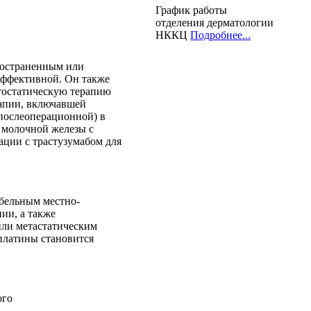
График работы
отделения дерматологии
НККЦ
Подробнее...
ространенным или
эффективной. Он также
тостатическую терапию
рапии, включавшей
послеоперационной) в
 молочной железы с
ации с трастузумабом для
абельным местно-
ии, а также
или метастатическим
 платины становится
ого