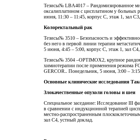
Тезисы
№ LBA4017 – Рандомизированное мно
оксалиплатином с цисплатином у больных р
июня, 11:30 – 11:45, корпус C, этаж 1, зал C
Колоректальный рак
Тезисы
№ 3510 – Безопасность и эффективн
без него в первой линии терапии метастати
5 июня, 4:45 – 5:00, корпус C, этаж 1, зал C4
Тезисы
№ 3504 –OPTIMOX2, крупное рандоми
химиотерапии после применения режима FO
GERCOR.. Понедельник, 5 июня, 3:00 – 3:15,
Основные клинические исследования Так
Злокачественные опухоли головы и шеи
Специальное заседание: Исследование III 
в сравнении с индукционной терапией цисп
местно-распространенным плоскоклеточным ра
зал C4, устный доклад.